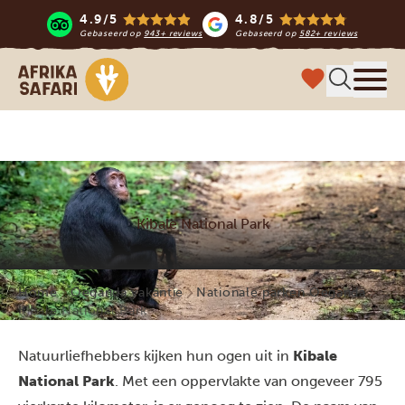
4.9/5
4.8/5
Gebaseerd op
943+ reviews
Gebaseerd op
582+ reviews
Afrika safari
Menu 
Kibale National Park
Home
Oeganda vakantie
Nationale parken Oeganda
Kibale National Park
Natuurliefhebbers kijken hun ogen uit in
Kibale
National Park
. Met een oppervlakte van ongeveer 795