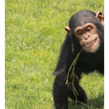
Activiteiten in Kibale National Park
Chimpansee Trekking
Gorilla Trekking
Vogels spotten
Natuurwandelingen