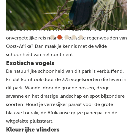
Het is een paradijs in het hart van
Oeganda
.
Verscholen in de groene bossen vind je allerlei
bijzondere diersoorten. Dit nationale park laat je de
wilde schoonheid van Oost-Afrika zien. Maak je een
onvergetelijke reis naar de tropische regenwouden van
Oost-Afrika? Dan maak je kennis met de wilde
schoonheid van het continent.
Exotische vogels
De natuurlijke schoonheid van dit park is verbluffend.
En dat komt ook door de 375 vogelsoorten die leven in
dit park. Wandel door de groene bossen, droge
savanne en het drassige landschap en spot bijzondere
soorten. Houd je verrekijker paraat voor de grote
blauwe toeraki, de Afrikaanse grijze papegaai en de
witgelakte pluisstaart.
Kleurrijke vlinders