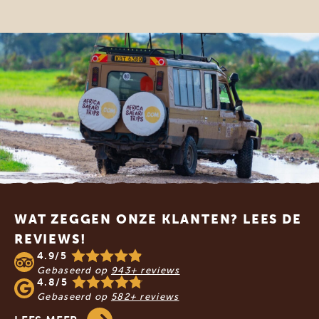
Footer
WAT ZEGGEN ONZE KLANTEN? LEES DE
REVIEWS!
4.9/5
Gebaseerd op
943+ reviews
4.8/5
Gebaseerd op
582+ reviews