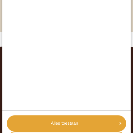
1.500 chimpansees – de beste bestemming in
Oeganda voor chimpansee trekking
GERELATEERDE REIZEN
Alles toestaan