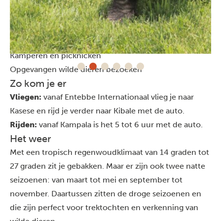
Nachtelijke boswandelingen
Het Bigodi Wetland-reservaat bezoeken
Lokale bewoners ontmoeten
Fotografie en wildspotten
Kamperen en picknicken
Opgevangen wilde dieren bezoeken
Zo kom je er
Vliegen:
vanaf Entebbe Internationaal vlieg je naar
Kasese en rijd je verder naar Kibale met de auto.
Rijden:
vanaf
Kampala
is het 5 tot 6 uur met de auto.
Het weer
Met een tropisch regenwoudklimaat van 14 graden tot
27 graden zit je gebakken. Maar er zijn ook twee natte
seizoenen: van maart tot mei en september tot
november. Daartussen zitten de droge seizoenen en
die zijn perfect voor trektochten en verkenning van