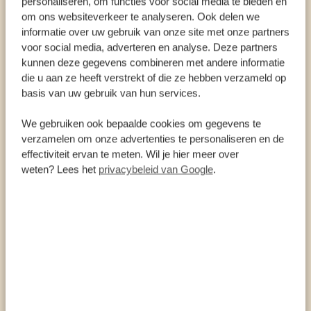
personaliseren, om functies voor social media te bieden en
L’Hoest’s apen
om ons websiteverkeer te analyseren. Ook delen we
Zwart-witte franje-apen
informatie over uw gebruik van onze site met onze partners
voor social media, adverteren en analyse. Deze partners
Mangabey’s met grijze wangen
kunnen deze gegevens combineren met andere informatie
Groene bavianen
die u aan ze heeft verstrekt of die ze hebben verzameld op
basis van uw gebruik van hun services.
Reusachtig boszwijnen
Bosolifanten
We gebruiken ook bepaalde cookies om gegevens te
verzamelen om onze advertenties te personaliseren en de
Afrikaanse reuzenslakken
effectiviteit ervan te meten. Wil je hier meer over
Reptielen, kameleons en slangen.
weten? Lees het
privacybeleid van Google
.
FEITEN OVER KIBALE NATIONAL PARK
795 vierkante kilometer
Opgericht in 1993
375 vogelsoorten – een paradijs voor
ornithologen
13 primaatsoorten – geweldig voor
primaatliefhebbers