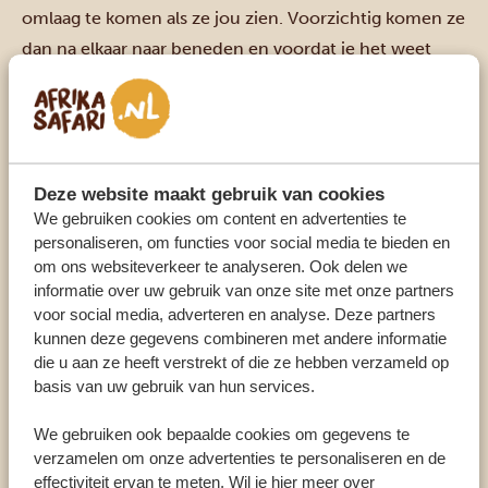
omlaag te komen als ze jou zien. Voorzichtig komen ze
dan na elkaar naar beneden en voordat je het weet
ben je omringd door een hele groep. En geloof me:
dat is waanzinnig. Ze blijven niet lang, dus volg ze door
de jungle. Laat die klimvaardigheden maar zien!
3. Ze zijn slim
Deze website maakt gebruik van cookies
Het slimste soort van alle apen, dat zijn de
We gebruiken cookies om content en advertenties te
chimpansees. En daarom is het observeren van dit dier
personaliseren, om functies voor social media te bieden en
fascinerend, want soms lijkt het alsof je in de spiegel
om ons websiteverkeer te analyseren. Ook delen we
informatie over uw gebruik van onze site met onze partners
kijkt. Qua gedrag dan natuurlijk. Wist je bijvoorbeeld
voor social media, adverteren en analyse. Deze partners
dat ze gereedschap gebruiken om noten open te
kunnen deze gegevens combineren met andere informatie
breken of termieten uit een gat te lokken? En dat ze
die u aan ze heeft verstrekt of die ze hebben verzameld op
door het krabben aan lichaamsdelen aangeven waar ze
basis van uw gebruik van hun services.
verzorging willen? Alsof je naar jezelf kijkt. En er is
We gebruiken ook bepaalde cookies om gegevens te
meer. Want deze apen flirten ook graag. Hoe? Ze
verzamelen om onze advertenties te personaliseren en de
verscheuren een blad of schudden aan een paar kleine
effectiviteit ervan te meten. Wil je hier meer over