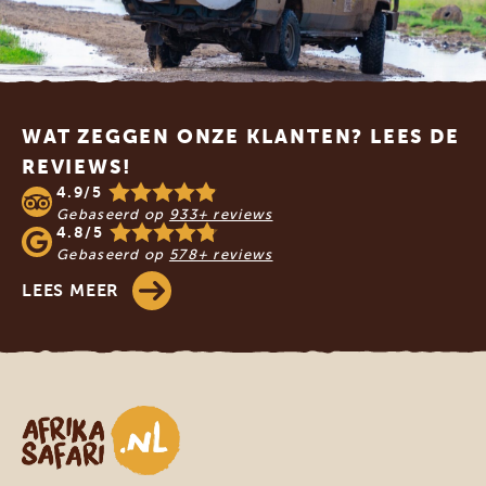
Footer
WAT ZEGGEN ONZE KLANTEN? LEES DE
REVIEWS!
4.9/5
Gebaseerd op
933+ reviews
4.8/5
Gebaseerd op
578+ reviews
LEES MEER
Afrika safari