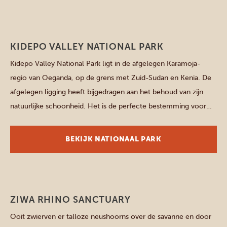
Noordelijke parken
KIDEPO VALLEY NATIONAL PARK
Kidepo Valley National Park ligt in de afgelegen Karamoja-
regio van Oeganda, op de grens met Zuid-Sudan en Kenia. De
afgelegen ligging heeft bijgedragen aan het behoud van zijn
natuurlijke schoonheid. Het is de perfecte bestemming voor
avontuurlijke reizigers die de drukte willen ontvluchten en zich
willen onderdompelen in de pracht van de natuur. Moroto
BEKIJK NATIONAAL PARK
Mountain Moroto […]
Noordelijke parken
ZIWA RHINO SANCTUARY
Ooit zwierven er talloze neushoorns over de savanne en door