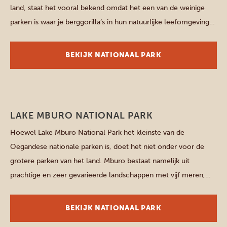
land, staat het vooral bekend omdat het een van de weinige
parken is waar je berggorilla’s in hun natuurlijke leefomgeving
kunt spotten. Er leven ongeveer zo’n 459 gorilla’s in het park,
wat bijna de helft van de […]
BEKIJK NATIONAAL PARK
Zuidelijke parken
LAKE MBURO NATIONAL PARK
Hoewel Lake Mburo National Park het kleinste van de
Oegandese nationale parken is, doet het niet onder voor de
grotere parken van het land. Mburo bestaat namelijk uit
prachtige en zeer gevarieerde landschappen met vijf meren,
glooiende heuvels, grasvlaktes, acaciabossen, moerassen en
exceptioneel veel dieren. Het park is bovendien een veilige
BEKIJK NATIONAAL PARK
optie voor wandelsafari’s in […]