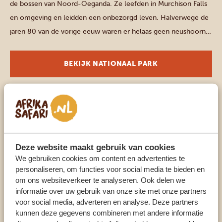
de bossen van Noord-Oeganda. Ze leefden in Murchison Falls
en omgeving en leidden een onbezorgd leven. Halverwege de
jaren 80 van de vorige eeuw waren er helaas geen neushoorns
meer over, voornamelijk vanwege stroperij. De inleiding tot dit
park is daarmee nogal grimmig, maar het […]
BEKIJK NATIONAAL PARK
Andere parken en plaatsen
KAMPALA
Welkom in Kampala Oeganda! Het is de bruisende hoofdstad
Deze website maakt gebruik van cookies
van Oeganda die je moet zien. Deze fascinerende stad is
We gebruiken cookies om content en advertenties te
gelegen in het hart van Oost-Afrika en heeft veel te bieden
personaliseren, om functies voor social media te bieden en
om ons websiteverkeer te analyseren. Ook delen we
voor reizigers die op zoek zijn naar een unieke en avontuurlijke
informatie over uw gebruik van onze site met onze partners
ervaring. Kampala heeft een lange en rijke geschiedenis die
voor social media, adverteren en analyse. Deze partners
teruggaat tot de 19e eeuw. […]
kunnen deze gegevens combineren met andere informatie
BEKIJK NATIONAAL PARK