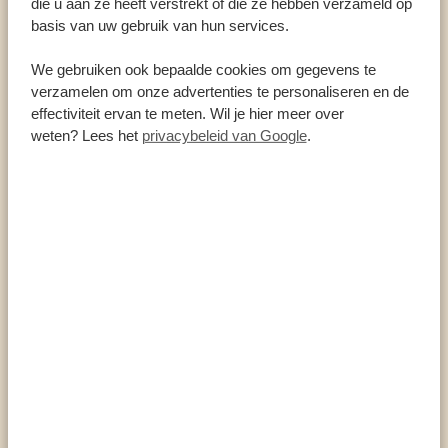
die u aan ze heeft verstrekt of die ze hebben verzameld op
basis van uw gebruik van hun services.
We gebruiken ook bepaalde cookies om gegevens te
verzamelen om onze advertenties te personaliseren en de
Zuidelijke parken
MGAHINGA GORILLA NATIONAL PARK
effectiviteit ervan te meten. Wil je hier meer over
weten? Lees het
privacybeleid van Google
.
Het fascinerende Mgahinga Gorilla National Park ligt verstopt in
een zuidwestelijke hoek van Oeganda, precies aan de grens
met Rwanda en de Democratische Republiek Congo. Het
relatief kleine park van 34 vierkante kilometer, ligt hiermee
buiten de gebaande toeristenpaden, maar beschikt over
adembenemende schoonheid. Met drie vulkanen die boven de
BEKIJK NATIONAAL PARK
jungle uitsteken, vind je hier […]
Andere parken en plaatsen
JINJA
Als je op zoek bent naar een unieke reiservaring met allerlei