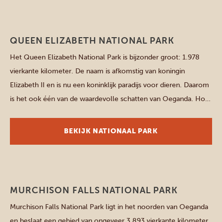
Westelijke parken
QUEEN ELIZABETH NATIONAL PARK
Het Queen Elizabeth National Park is bijzonder groot: 1.978
vierkante kilometer. De naam is afkomstig van koningin
Elizabeth II en is nu een koninklijk paradijs voor dieren. Daarom
is het ook één van de waardevolle schatten van Oeganda. Hou
je vast, want dit park laat een verpletterende indruk achter,
door alle soorten dieren die hier […]
BEKIJK NATIONAAL PARK
Noordelijke parken
MURCHISON FALLS NATIONAL PARK
Murchison Falls National Park ligt in het noorden van Oeganda
en beslaat een gebied van ongeveer 3.893 vierkante kilometer.