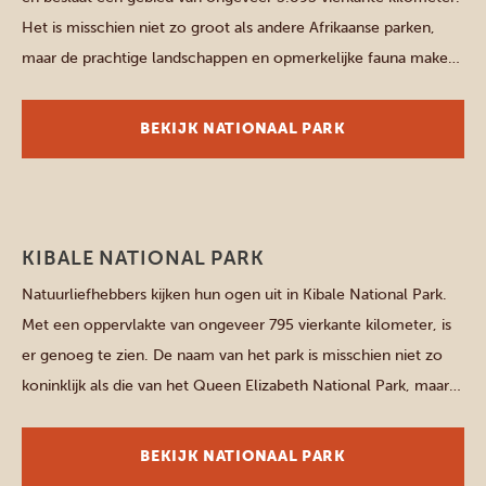
Het is misschien niet zo groot als andere Afrikaanse parken,
maar de prachtige landschappen en opmerkelijke fauna maken
dat meer dan goed. Ontdek de schatten van Murchison Stap
het Murchison Falls National Park binnen en laat je […]
BEKIJK NATIONAAL PARK
Westelijke parken
KIBALE NATIONAL PARK
Natuurliefhebbers kijken hun ogen uit in Kibale National Park.
Met een oppervlakte van ongeveer 795 vierkante kilometer, is
er genoeg te zien. De naam van het park is misschien niet zo
koninklijk als die van het Queen Elizabeth National Park, maar
de ongerepte natuur verdient wel een kroon. Het is een
paradijs in het hart […]
BEKIJK NATIONAAL PARK