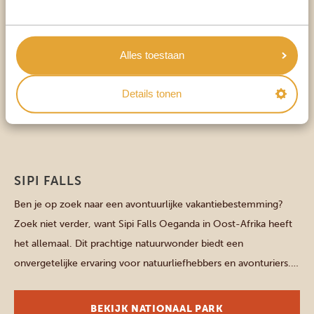
musea en cultuur? Dan is Jinja de plek voor jou. Deze
bruisende stad is gelegen aan de oevers van het prachtige
Victoriameer in Oeganda en heeft enorm veel te bieden.
Alles toestaan
Geschiedenisliefhebbers voelen zich hier ongetwijfeld snel
thuis. Ben je geïnteresseerd in het ontdekken van […]
Details tonen
BEKIJK NATIONAAL PARK
Oostelijke parken
SIPI FALLS
Ben je op zoek naar een avontuurlijke vakantiebestemming?
Zoek niet verder, want Sipi Falls Oeganda in Oost-Afrika heeft
het allemaal. Dit prachtige natuurwonder biedt een
onvergetelijke ervaring voor natuurliefhebbers en avonturiers.
We nemen je tijdens een Oeganda vakantie mee naar de
betoverende wereld van Sipi Falls, waar je kunt genieten van
BEKIJK NATIONAAL PARK