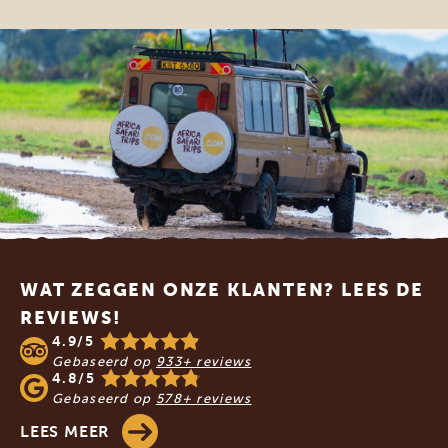
Footer
WAT ZEGGEN ONZE KLANTEN? LEES DE
REVIEWS!
4.9/5
Gebaseerd op
933+ reviews
4.8/5
Gebaseerd op
578+ reviews
LEES MEER