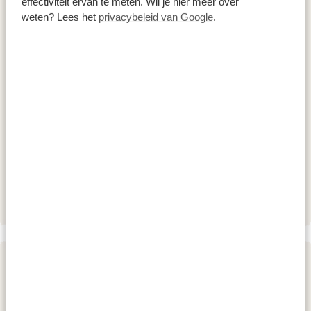
effectiviteit ervan te meten. Wil je hier meer over
naar berggorilla's en chimpanzees, adembenemende
weten? Lees het
privacybeleid van Google
.
safari's, geweldige road trips en avonturen per boot,
fiets, paard of te voet. Ervaar hoe ontzettend gastvrij
de Oegandezen zijn en sta versteld van de
indrukwekkende ontmoetingen met verschillende nog
traditioneel levende stammen. Met ons beleef je het
allemaal!
ACCOMMODATIES:
Karibu Guesthouse Entebbe
SILVER
DAG 2
RIT VAN ENTEBBE/KAMPALA NAAR