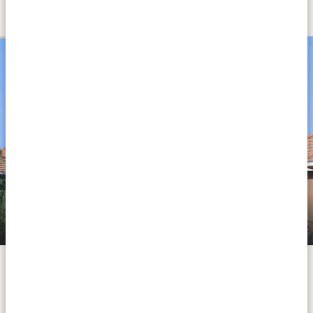
LAKE MBURO NATIONAL PARK
SILVER
Kigarama Wilderness Lodge
Vanuit Entebbe, vlakbij Lake Victoria, reis je ongeveer
4,5 uur westwaarts door levendige dorpjes, langs