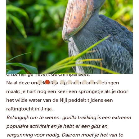
In
Kibale
verken je de ene dag een moeras met een
adembenemende flora en fauna (vogelliefhebbers,
deze plek is voor jullie) en ontmoet je de volgende dag
onze harige neven, de chimpansees.
Na al deze ongelooflijk bijzondere ontmoetingen
maakt je hart nog een keer een sprongetje als je door
het wilde water van de Nijl peddelt tijdens een
raftingtocht in
Jinja
.
Belangrijk om te weten: gorilla trekking is een extreem
populaire activiteit en je hebt er een gids en
vergunning voor nodig. Daarom moet je het van te