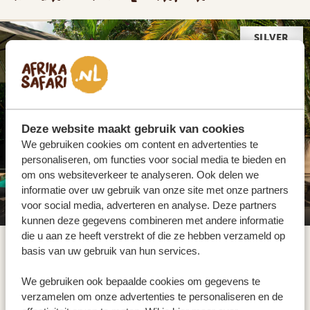
SILVER
Deze website maakt gebruik van cookies
We gebruiken cookies om content en advertenties te
personaliseren, om functies voor social media te bieden en
om ons websiteverkeer te analyseren. Ook delen we
informatie over uw gebruik van onze site met onze partners
Karibu Guesthouse Entebbe
voor social media, adverteren en analyse. Deze partners
kunnen deze gegevens combineren met andere informatie
die u aan ze heeft verstrekt of die ze hebben verzameld op
basis van uw gebruik van hun services.
De internationale luchthaven van Entebbe is jouw
toegangspoort tot de ongelooflijke natuur van
We gebruiken ook bepaalde cookies om gegevens te
verzamelen om onze advertenties te personaliseren en de
Oeganda! Dit is het land van bijzondere trektochten