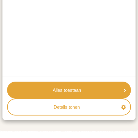
glooiende landschappen en zelfs over de evenaar bij
Kayabwe. Lake Mburo, het kleinste nationale park in de
savanne van Oeganda, herbergt vijf schilderachtige
meren en biedt daarmee de unieke setting voor
bootsafari's en ontmoetingen met wilde dieren.
ACTIVITEITEN:
Mountainbike safari net buiten Lake Mburo
National Park
Alles toestaan
ACCOMMODATIES:
Details tonen
Kigarama Wilderness Lodge
SILVER