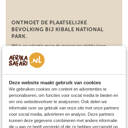
Kibale National Park
ONTMOET DE PLAATSELIJKE
BEVOLKING BIJ KIBALE NATIONAL
PARK.
Wil je op vakantie graag de mensen ter plekke leren
kennen? Deze excursie geeft je de kans! Je ontmoet de
mensen in één van de dorpjes rondom Kibale National
Park en leert daar meer over hun dagelijks leven en hun
gebruiken en tradities. Leer bijvoorbeeld hoe je een
Deze website maakt gebruik van cookies
mand moet maken of zie (of doe […]
BEKIJK DEZE ACTIVITEIT
We gebruiken cookies om content en advertenties te
personaliseren, om functies voor social media te bieden en
om ons websiteverkeer te analyseren. Ook delen we
informatie over uw gebruik van onze site met onze partners
voor social media, adverteren en analyse. Deze partners
Kibale National Park
kunnen deze gegevens combineren met andere informatie
MOERASWANDELING IN BIGODI
die u aan ze heeft verstrekt of die ze hebben verzameld op