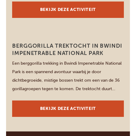
kleurrijke vogels spotten – […]
BEKIJK DEZE ACTIVITEIT
Bwindi Impenetrable National Park
BERGGORILLA TREKTOCHT IN BWINDI
IMPENETRABLE NATIONAL PARK
Een berggorilla trekking in Bwindi Impenetrable National
Park is een spannend avontuur waarbij je door
dichtbegroeide, mistige bossen trekt om een van de 36
gorillagroepen tegen te komen. De trektocht duurt
gewoonlijk 2 tot 4 uur, afhankelijk van de parksector die
je kiest – Rushaga, Ruhija, Nkuringo of Buhoma – en is
BEKIJK DEZE ACTIVITEIT
telkens een unieke […]