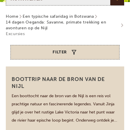
Home
Een typische safaridag in Botswana
14 dagen Oeganda: Savanne, primate trekking en
avonturen op de Nijl
Excursies
FILTER
Jinja
BOOTTRIP NAAR DE BRON VAN DE
NIJL
Een boottocht naar de bron van de Nijl is een reis vol
prachtige natuur en fascinerende legendes. Vanuit Jinja
glijd je over het rustige Lake Victoria naar het punt waar
de rivier haar epische loop begint. Onderweg ontdek je
kleine eilandjes, zie je de lokale vissers in actie en kun je