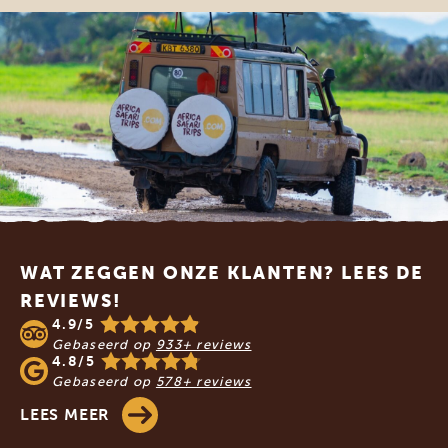
Footer
WAT ZEGGEN ONZE KLANTEN? LEES DE
REVIEWS!
4.9/5
Gebaseerd op
933+ reviews
4.8/5
Gebaseerd op
578+ reviews
LEES MEER