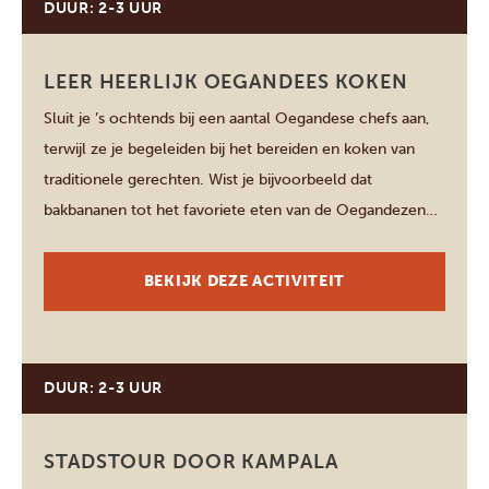
DUUR: 2-3 UUR
Kampala
LEER HEERLIJK OEGANDEES KOKEN
Sluit je ’s ochtends bij een aantal Oegandese chefs aan,
terwijl ze je begeleiden bij het bereiden en koken van
traditionele gerechten. Wist je bijvoorbeeld dat
bakbananen tot het favoriete eten van de Oegandezen
behoren? En dat een met ei en groenten gevulde
pannenkoek hier een rolex genoemd wordt? Leer alles
BEKIJK DEZE ACTIVITEIT
over de lokale ingrediënten, […]
DUUR: 2-3 UUR
Kampala
STADSTOUR DOOR KAMPALA