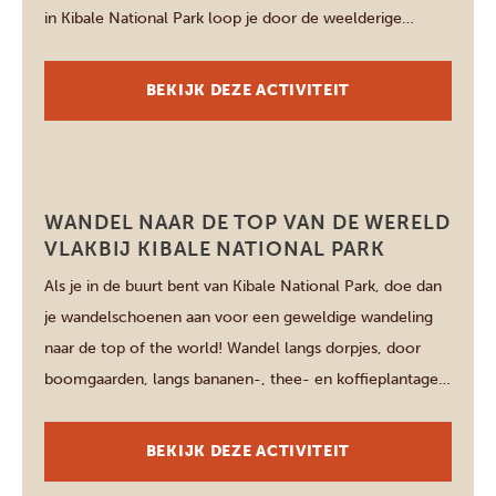
in Kibale National Park loop je door de weelderige
groene velden en leer je er alles over. Van de
geschiedenis tot teelt- […]
BEKIJK DEZE ACTIVITEIT
Kibale National Park
WANDEL NAAR DE TOP VAN DE WERELD
VLAKBIJ KIBALE NATIONAL PARK
Als je in de buurt bent van Kibale National Park, doe dan
je wandelschoenen aan voor een geweldige wandeling
naar de top of the world! Wandel langs dorpjes, door
boomgaarden, langs bananen-, thee- en koffieplantages
en de Mahoma watervallen. Het is een relatief makkelijke
wandeling naar het hoogste punt van Kibale, de ‘Top of
BEKIJK DEZE ACTIVITEIT
the […]