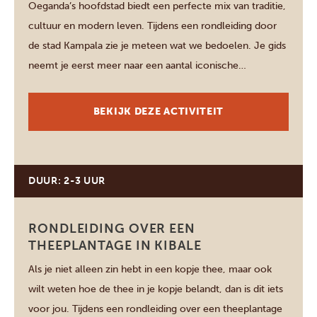
Oeganda’s hoofdstad biedt een perfecte mix van traditie,
cultuur en modern leven. Tijdens een rondleiding door
de stad Kampala zie je meteen wat we bedoelen. Je gids
neemt je eerst meer naar een aantal iconische
herkenningspunten zoals het World War Monument of
het Independence Monument. Vervolgens zie je het
BEKIJK DEZE ACTIVITEIT
heftige leven in de Katanga Slums, […]
DUUR: 2-3 UUR
Kibale National Park
RONDLEIDING OVER EEN
THEEPLANTAGE IN KIBALE
Als je niet alleen zin hebt in een kopje thee, maar ook
wilt weten hoe de thee in je kopje belandt, dan is dit iets
voor jou. Tijdens een rondleiding over een theeplantage