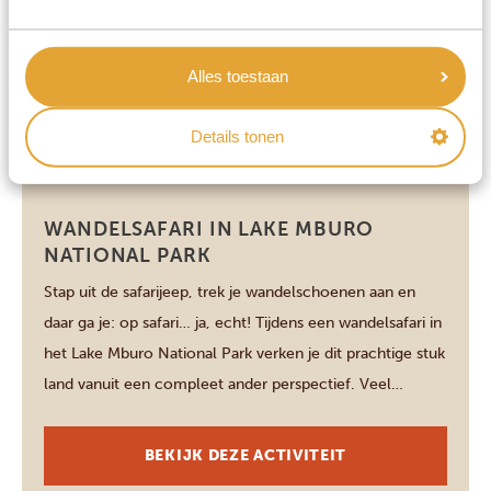
groepen, waardoor je een grote kans hebt om ze in het
wild te kunnen spotten. Deskundige gidsen leiden je door
Alles toestaan
het weelderige regenwoud, waar je chimpansees kunt
BEKIJK DEZE ACTIVITEIT
zien door bomen springen, spelen, eten en elkaar […]
Details tonen
Lake Mburo National Park
WANDELSAFARI IN LAKE MBURO
NATIONAL PARK
Stap uit de safarijeep, trek je wandelschoenen aan en
daar ga je: op safari… ja, echt! Tijdens een wandelsafari in
het Lake Mburo National Park verken je dit prachtige stuk
land vanuit een compleet ander perspectief. Veel
dichterbij. Wandel door savannes, bossen en de oevers
van meren en leer meer over de flora en fauna […]
BEKIJK DEZE ACTIVITEIT