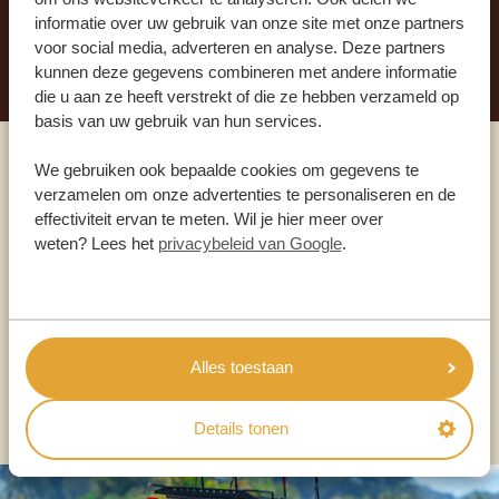
informatie over uw gebruik van onze site met onze partners
STEL NU JOUW DROOMREIS SAMEN
voor social media, adverteren en analyse. Deze partners
kunnen deze gegevens combineren met andere informatie
die u aan ze heeft verstrekt of die ze hebben verzameld op
basis van uw gebruik van hun services.
We gebruiken ook bepaalde cookies om gegevens te
Praat met een expert
verzamelen om onze advertenties te personaliseren en de
effectiviteit ervan te meten. Wil je hier meer over
weten? Lees het
privacybeleid van Google
.
ONZE SPECIALISTEN STAAN VOOR JE KLAAR
NL:
+31 174 700 212
Alles toestaan
ANDERE LANDEN
Details tonen