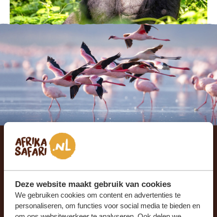
Je reis op maat laten
samenstellen?
Deze website maakt gebruik van cookies
We gebruiken cookies om content en advertenties te
ONTVANG EEN VRIJBLIJVENDE OFFERTE
personaliseren, om functies voor social media te bieden en
om ons websiteverkeer te analyseren. Ook delen we