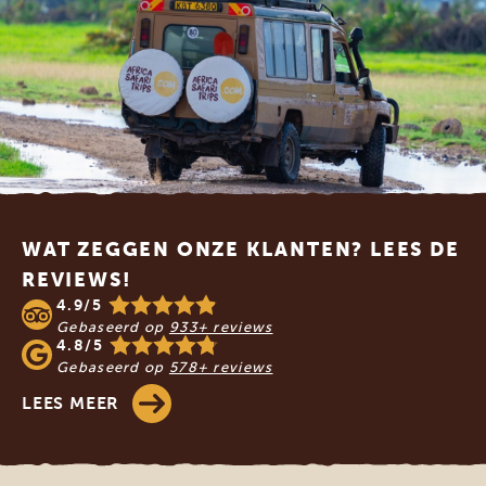
Footer
WAT ZEGGEN ONZE KLANTEN? LEES DE
REVIEWS!
4.9/5
Gebaseerd op
933+ reviews
4.8/5
Gebaseerd op
578+ reviews
LEES MEER