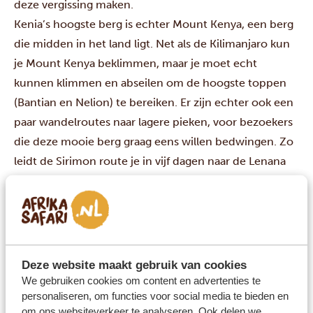
deze vergissing maken.
Kenia’s hoogste berg is echter
Mount Kenya
, een berg
die midden in het land ligt. Net als de Kilimanjaro kun
je Mount Kenya beklimmen, maar je moet echt
kunnen klimmen en abseilen om de hoogste toppen
(Bantian en Nelion) te bereiken. Er zijn echter ook een
paar wandelroutes naar lagere pieken, voor bezoekers
die deze mooie berg graag eens willen bedwingen. Zo
leidt de Sirimon route je in vijf dagen naar de Lenana
Piek.
Kenia kent meerdere gebergtes, en het Aberdare
gebergte is misschien wel het bekendste. Dit is een
gebergte met machtig veel watervallen, wat het
Aberdare National Park tot een prachtige bestemming
Deze website maakt gebruik van cookies
maakt. Behalve dat vind je in
Taita Hills
en in de Rift
We gebruiken cookies om content en advertenties te
personaliseren, om functies voor social media te bieden en
Valley nog wat lagere bergen en prachtige
om ons websiteverkeer te analyseren. Ook delen we