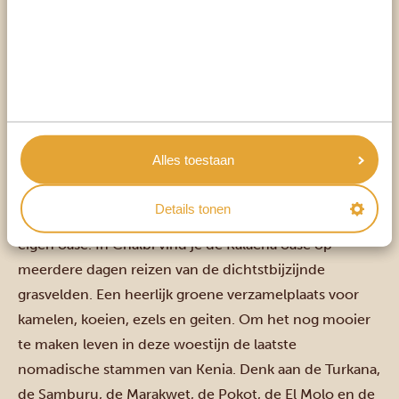
grootte van meer dan honderdduizend vierkante
kilometer en gedurende de dag bereiken de
temperaturen hier waarden van tussen de 43 en 46
graden Celcius.
De Chalbi woestijn staat bekend om haar prachtige
natuur in Kenia. Denk aan opstuivende zandduinen,
Alles toestaan
eeuwenoude lavastromen en vulkanische gebergten,
met zoetwatermeer Lake Turkana aan de rand ervan.
Details tonen
En een woestijn is natuurlijk geen woestijn zonder haar
eigen oase. In Chalbi vind je de Kalacha oase op
meerdere dagen reizen van de dichtstbijzijnde
grasvelden. Een heerlijk groene verzamelplaats voor
kamelen, koeien, ezels en geiten. Om het nog mooier
te maken leven in deze woestijn de laatste
nomadische stammen van Kenia. Denk aan de Turkana,
de Samburu, de Marakwet, de Pokot, de El Molo en de