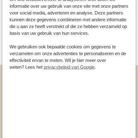
heuvellandschappen. In de Rift Valley vind je
informatie over uw gebruik van onze site met onze partners
bovendien slapende vulkanen en calderas zoals
Mount
voor social media, adverteren en analyse. Deze partners
Longonot
en de Menengai krater – allebei perfecte
kunnen deze gegevens combineren met andere informatie
die u aan ze heeft verstrekt of die ze hebben verzameld op
plekken voor heerlijke wandelingen.
basis van uw gebruik van hun services.
We gebruiken ook bepaalde cookies om gegevens te
verzamelen om onze advertenties te personaliseren en de
effectiviteit ervan te meten. Wil je hier meer over
weten? Lees het
privacybeleid van Google
.
Woestijnen
In Kenia zijn twee woestijnen te vinden. De Nyiri
woestijn ligt in het zuiden van het land (vlakbij
Amboseli National Park), terwijl de Chalbi woestijn in
het noorden ligt, vlakbij de grens met Ethiopië en
vlakbij Lake Turkana. De Chalbi woestijn heeft een