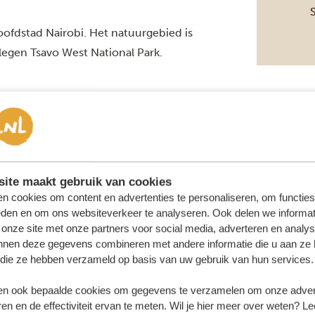
hoofdstad Nairobi. Het natuurgebied is
elegen
Tsavo West National Park
.
 november, met gemiddelde temperaturen
 zijn, dus het is goed een trui bij te
n met november, waarna de
Dit warme seizoen duurt tot april,
ite maakt gebruik van cookies
n het zogeheten lange regenseizoen. In
n cookies om content en advertenties te personaliseren, om functies
eden en om ons websiteverkeer te analyseren. Ook delen we informat
ag. Meestal heb je zonnige ochtenden
 onze site met onze partners voor social media, adverteren en analy
e namiddag en avond.
nnen deze gegevens combineren met andere informatie die u aan ze 
ita Hills Wildlife Sanctuary
f die ze hebben verzameld op basis van uw gebruik van hun services.
 seizoen dat loopt van de maanden juni
n ook bepaalde cookies om gegevens te verzamelen om onze advert
en en de effectiviteit ervan te meten. Wil je hier meer over weten? Le