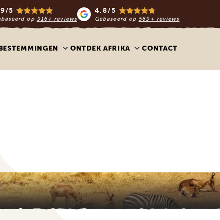
.9/5
4.8/5
ebaseerd op
916+ reviews
Gebaseerd op
569+ reviews
BESTEMMINGEN
ONTDEK AFRIKA
CONTACT