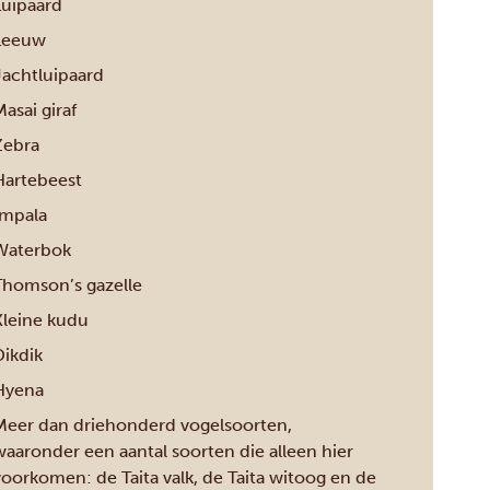
Luipaard
Leeuw
Jachtluipaard
asai giraf
Zebra
Hartebeest
Impala
Waterbok
Thomson’s gazelle
Kleine kudu
Dikdik
Hyena
Meer dan driehonderd vogelsoorten,
waaronder een aantal soorten die alleen hier
voorkomen: de Taita valk, de Taita witoog en de