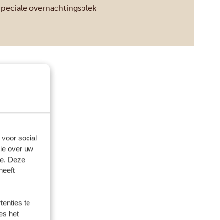
Speciale overnachtingsplek
 voor social
ie over uw
se. Deze
heeft
enties te
es het