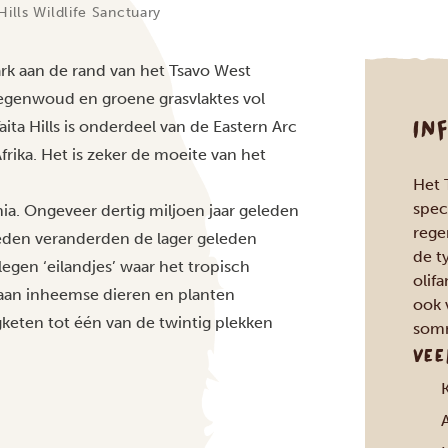
 Hills Wildlife Sanctuary
park aan de rand van het Tsavo West
regenwoud en groene grasvlaktes vol
IN
ita Hills is onderdeel van de Eastern Arc
rika. Het is zeker de moeite van het
Het 
spec
ia. Ongeveer dertig miljoen jaar geleden
rege
leden veranderden de lager geleden
de t
gen ‘eilandjes’ waar het tropisch
olifa
 aan inheemse dieren en planten
ook 
keten tot één van de twintig plekken
somm
VEE
A