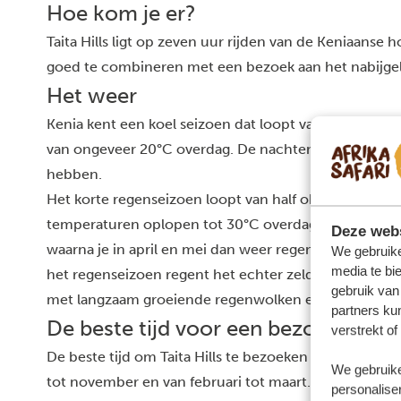
Hoe kom je er?
Taita Hills ligt op zeven uur rijden van de Keniaanse 
goed te combineren met een bezoek aan het nabijg
Het weer
Kenia kent een koel seizoen dat loopt van juni tot
van ongeveer 20°C overdag. De nachten kunnen dan fris
hebben.
Het korte regenseizoen loopt van half oktober tot e
temperaturen oplopen tot 30°C overdag in december. 
Deze webs
waarna je in april en mei dan weer regenbuien hebt i
We gebruike
media te bi
het regenseizoen regent het echter zelden de hele d
gebruik van
met langzaam groeiende regenwolken en buien in d
partners ku
De beste tijd voor een bezoek aan Ta
verstrekt o
De beste tijd om Taita Hills te bezoeken is het droge
We gebruike
tot november en van februari tot maart.
personaliser