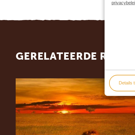
privacybele
GERELATEERDE REIZE
Details 