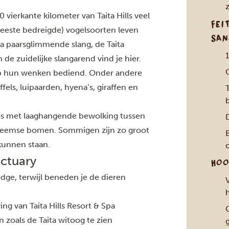
z
 vierkante kilometer van Taita Hills veel
FEI
eeste bedreigde) vogelsoorten leven
SAN
aita paarsglimmende slang, de Taita
de zuidelijke slangarend vind je hier.
op hun wenken bediend. Onder andere
fels, luipaarden, hyena’s, giraffen en
T
 bos met laaghangende bewolking tussen
D
nheemse bomen. Sommigen zijn zo groot
kunnen staan.
nctuary
HOO
dge, terwijl beneden je de dieren
V
h
ng van Taita Hills Resort & Spa
zoals de Taita witoog te zien
g