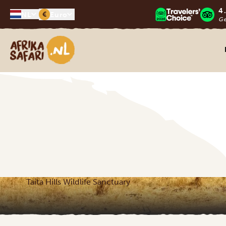
4
€
NL
Euro
G
Afrika safari
Taita Hills Wildlife Sanctuary