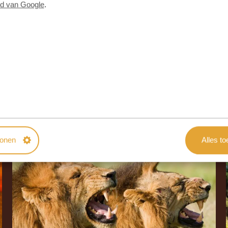
id van Google
.
N
tonen
Alles t