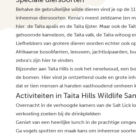
Behalve de gebruikelijke wilde dieren vind je op de 110
inheemse diersoorten. Kenia’s meest zeldzame (en m
hier: de Taita apalis en de Taita lijster. Maar ook de T
gehoornde kameleon, de Taita valk, de Taita witoog en 
Liefhebbers van grotere dieren worden echter ook 
Afrikaanse bosolifanten, leeuwen, jachtluipaarden, buf
zebra’s zijn hier te vinden.
Bijzonder aan Taita Hills is ook het nevelwoud, een
de bomen. Hier vind je ontzettend oude en grote i
dat er tien mensen al handen vasthoudend omheen 
Activiteiten in Taita Hills Wildlife Sa
Overnacht in de verhoogde kamers van de Salt Lick lo
verkoeling zoeken bij de drinkplekken
Geniet van een heerlijke lunch in de prachtige omgevi
Ga vogels spotten en maak kans om inheemse soorten 