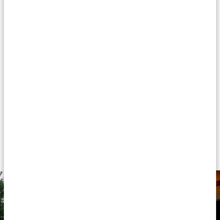
betaalbaar, en staan garant voor een aangenaam
verblijf in Afrika. Niets glamoureus of luxueus, maar
verwacht een fatsoenlijk en prettig onderkomen als je
hier overnacht. Alle accommodaties zijn goed
onderhouden en bieden schone kamers,
comfortabele bedden, eigen badkamers met warm
water in de douche en mooie eetzalen. Minpuntjes
zijn dat WiFi soms alleen beschikbaar is in bepaalde
ruimtes en dat het diner meestal in buffetvorm wordt
geserveerd. Maar de accommodaties liggen meestal in
een prachtige omgeving en sommigen beschikken
bovendien over een zwembad of andere extra’s.