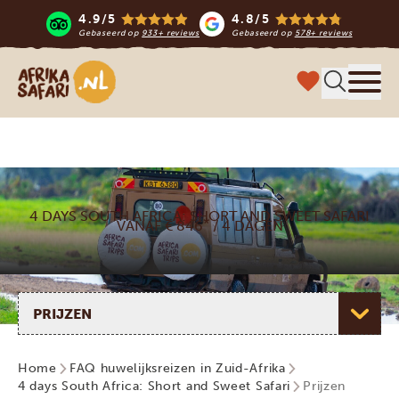
4.9/5
4.8/5
Gebaseerd op
933+ reviews
Gebaseerd op
578+ reviews
Afrika safari
Menu 
4 DAYS SOUTH AFRICA: SHORT AND SWEET SAFARI
*
VANAF € 846
/ 4 DAGEN
Selecteer pagina
Home
FAQ huwelijksreizen in Zuid-Afrika
4 days South Africa: Short and Sweet Safari
Prijzen