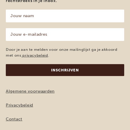
rechtstreeks in je inbox.
Jouw
naam
(Vereist)
Jouw
e-
mailadres
(Vereist)
Door je aan te melden voor onze mailinglijst ga je akkoord
met ons
privacybeleid
.
Algemene voorwaarden
Privacybeleid
Contact