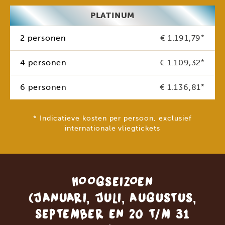
PLATINUM
2 personen
€ 1.191,79
*
4 personen
€ 1.109,32
*
6 personen
€ 1.136,81
*
* Indicatieve kosten per persoon, exclusief
internationale vliegtickets
HOOGSEIZOEN
(JANUARI, JULI, AUGUSTUS,
SEPTEMBER EN 20 T/M 31