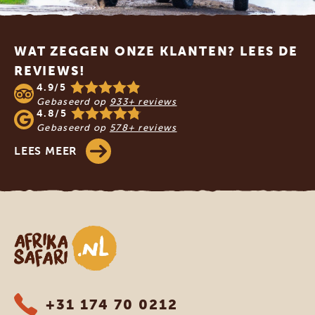
Footer
WAT ZEGGEN ONZE KLANTEN? LEES DE
REVIEWS!
4.9/5
Gebaseerd op
933+ reviews
4.8/5
Gebaseerd op
578+ reviews
LEES MEER
Afrika safari
+31 174 70 0212