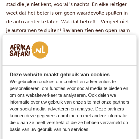
stad die je niet kent, vooral ’s nachts. En elke reiziger
weet dat het beter is om geen waardevolle spullen in
de auto achter te laten. Wat dat betreft… Vergeet niet
je autoramen te sluiten! Bavianen zien een open raam
beslist als een uitnodiging om naar binnen te klimmen
en alles te stelen dat hun aandacht trekt. 😁
Een goede algemene regel is om je gids of reisadviseur
te vragen naar een plaats die je wilt bezoeken – zij
hebben een veel beter idee of het er op dat moment
Deze website maakt gebruik van cookies
We gebruiken cookies om content en advertenties te
veilig is en zullen je indien nodig een veiliger
personaliseren, om functies voor social media te bieden en
alternatief adviseren.
om ons websiteverkeer te analyseren. Ook delen we
Ken het tijdverschil
informatie over uw gebruik van onze site met onze partners
voor social media, adverteren en analyse. Deze partners
De voordelen van reizen naar Zuid-Afrika? Geen jetlag
kunnen deze gegevens combineren met andere informatie
en je hoeft je wekker niet te zetten om je familie thuis
die u aan ze heeft verstrekt of die ze hebben verzameld op
te bellen! Europa en Zuid-Afrika hebben namelijk
basis van uw gebruik van hun services.
dezelfde tijdzones. In de winter loopt de Zuid-