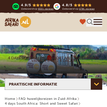
4.9/5
4.8/5
Gebaseerd op
933+ reviews
Gebaseerd op
578+ reviews
Afrika safari
Menu 
4 DAYS SOUTH AFRICA: SHORT AND SWEET SAFARI
*
VANAF € 846
/ 4 DAGEN
Selecteer pagina
Home
FAQ huwelijksreizen in Zuid-Afrika
4 days South Africa: Short and Sweet Safari