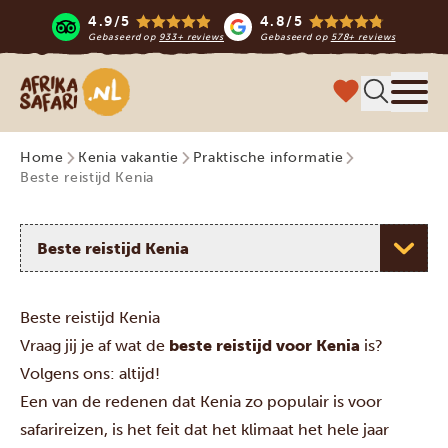
4.9/5
4.8/5
Gebaseerd op
933+ reviews
Gebaseerd op
578+ reviews
Afrika safari
Menu 
Home
Kenia vakantie
Praktische informatie
Beste reistijd Kenia
Selecteer een onderwerp
Beste reistijd Kenia
Vraag jij je af wat de
beste reistijd voor Kenia
is?
Volgens ons: altijd!
Een van de redenen dat
Kenia
zo populair is voor
safarireizen, is het feit dat het klimaat het hele jaar