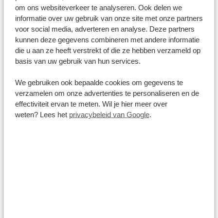
om ons websiteverkeer te analyseren. Ook delen we
december tot februari. Dit zijn populaire
informatie over uw gebruik van onze site met onze partners
toeristenmaanden, wat zorgt voor hogere tarieven bij
voor social media, adverteren en analyse. Deze partners
de hotels. Rond Kerst en Oud & Nieuw (22 december
kunnen deze gegevens combineren met andere informatie
die u aan ze heeft verstrekt of die ze hebben verzameld op
tot 10 januari) rekenen sommige hotels een piektarief.
basis van uw gebruik van hun services.
Middenseizoen
Dit loopt van 1 november tot 21 december en in de
We gebruiken ook bepaalde cookies om gegevens te
maand maart. Er zijn dan minder bezoekers, wat
verzamelen om onze advertenties te personaliseren en de
effectiviteit ervan te meten. Wil je hier meer over
ervoor zorgt dat hotels lagere tarieven hanteren.
weten? Lees het
privacybeleid van Google
.
Laagseizoen
April en mei. Het lange regenseizoen is het minst
populaire toeristenseizoen, wat zorgt voor de meest
gunstige tarieven in hotels.
Beste reistijd Kenia voor iedereen
verschillend
Zoals je ziet is de beste reistijd Kenia voor iedereen
verschillend. Wil je profiteren van gunstige tarieven,