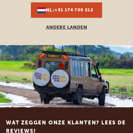
NL:
+31 174 700 212
ANDERE LANDEN
Footer
WAT ZEGGEN ONZE KLANTEN? LEES DE
REVIEWS!