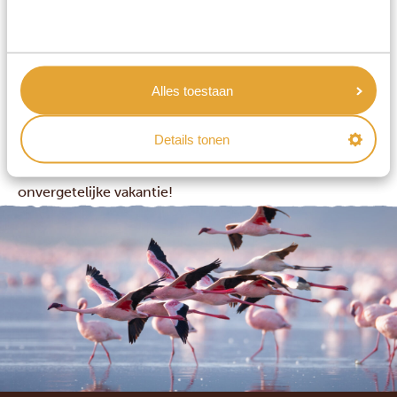
kleurrijke natuur en minder toeristen? Kies dan voor
het middenseizoen of zelfs het laagseizoen. Vind je
iets meer drukte en hogere prijzen niet erg? En wil je
Alles toestaan
graag snel wild kunnen vinden? Dan is het
hoogseizoen voor jou de beste reistijd om op vakantie
Details tonen
naar Kenia te gaan.
Welk seizoen je ook kiest,
Afrika Safari
zorgt voor een
onvergetelijke vakantie!