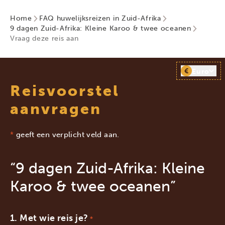
Home
FAQ huwelijksreizen in Zuid-Afrika
9 dagen Zuid-Afrika: Kleine Karoo & twee oceanen
Vraag deze reis aan
€
Euro
Reisvoorstel
aanvragen
*
geeft een verplicht veld aan.
“9 dagen Zuid-Afrika: Kleine
Karoo & twee oceanen”
Met wie reis je?
*