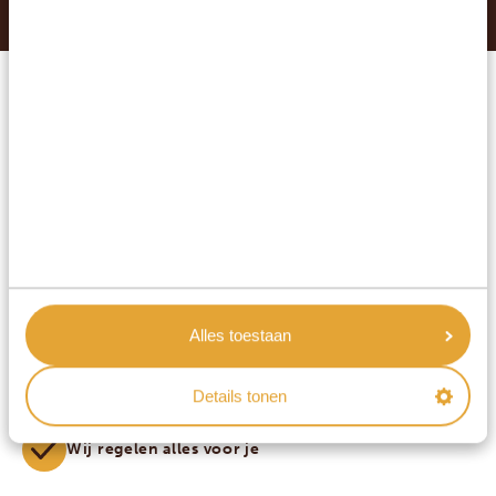
LAAT JE DROOMREIS
WERKELIJKHEID WORDEN
MET AFRIKA SAFARI
Op maat gemaakte privéreizen
Vraag vrijblijvend informatie aan
Beste prijsgarantie
Alles toestaan
Beste service
Details tonen
Reactie binnen 24 uur
Wij regelen alles voor je