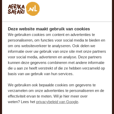
Nederland
+31
Land
*
Nederland
Deze website maakt gebruik van cookies
We gebruiken cookies om content en advertenties te
personaliseren, om functies voor social media te bieden en
Ik meld me aan voor de nieuwsbrief en
om ons websiteverkeer te analyseren. Ook delen we
ontvang graag nieuws en inspiratie voor mijn
informatie over uw gebruik van onze site met onze partners
volgende reis.
voor social media, adverteren en analyse. Deze partners
kunnen deze gegevens combineren met andere informatie
die u aan ze heeft verstrekt of die ze hebben verzameld op
basis van uw gebruik van hun services.
We gebruiken ook bepaalde cookies om gegevens te
verzamelen om onze advertenties te personaliseren en de
Door je gegevens in te vullen, ga je ermee akkoord dat
effectiviteit ervan te meten. Wil je hier meer over
onze teams contact met je opnemen in
weten? Lees het
privacybeleid van Google
.
overeenstemming met ons
privacybeleid
en onze
algemene voorwaarden
.