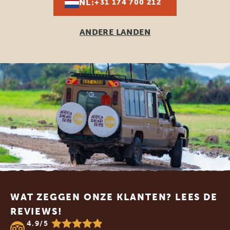
NL:
+31 174 700 212
ANDERE LANDEN
Footer
WAT ZEGGEN ONZE KLANTEN? LEES DE
REVIEWS!
4.9/5