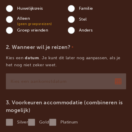
Huwelijksreis
Familie
Alleen
Stel
(geen groepsreizen)
Groep vrienden
Anders
Wanneer wil je reizen?
*
Kies een
datum
. Je kunt dit later nog aanpassen, als je
het nog niet zeker weet.
DD
dash
MM
Voorkeuren accommodatie (combineren is
dash
mogelijk)
JJJJ
Silver
Gold
Platinum