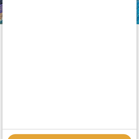
Silver accommodaties
Onze silver accommodaties zijn comfortabel en
betaalbaar, en staan garant voor een aangenaam
verblijf in Afrika. Niets glamoureus of luxueus, maar
verwacht een fatsoenlijk en prettig onderkomen als je
hier overnacht. Alle accommodaties zijn goed
onderhouden en bieden schone kamers,
comfortabele bedden, eigen badkamers met warm
water in de douche en mooie eetzalen. Minpuntjes
zijn dat WiFi soms alleen beschikbaar is in bepaalde
ruimtes en dat het diner meestal in buffetvorm wordt
geserveerd. Maar de accommodaties liggen meestal in
een prachtige omgeving en sommigen beschikken