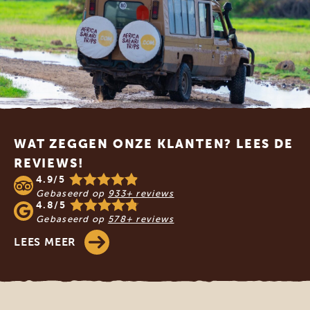
Footer
WAT ZEGGEN ONZE KLANTEN? LEES DE
REVIEWS!
4.9/5
Gebaseerd op
933+ reviews
4.8/5
Gebaseerd op
578+ reviews
LEES MEER