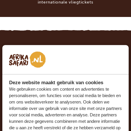
internationale vliegtickets
MAAK JE DROOMREIS WAAR MET AFRIKA
SAFARI
Bij Afrika Safari kun je jouw reis op maat
samenstellen. Onze voorbeeldroutes zijn
Deze website maakt gebruik van cookies
aanpasbaar aan jouw voorkeuren en onze
We gebruiken cookies om content en advertenties te
specialisten werken met jou samen om jouw
personaliseren, om functies voor social media te bieden en
droomreis samen te stellen!
om ons websiteverkeer te analyseren. Ook delen we
informatie over uw gebruik van onze site met onze partners
voor social media, adverteren en analyse. Deze partners
kunnen deze gegevens combineren met andere informatie
VRAAG DEZE REIS NU AAN
die u aan ze heeft verstrekt of die ze hebben verzameld op