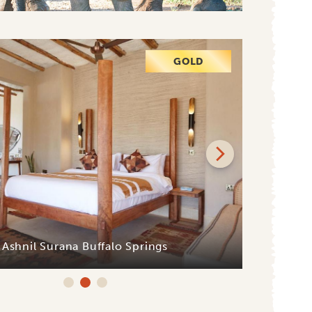
GOLD
Ashnil Surana Buffalo Springs