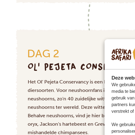
DAG 2
OL' PEJETA CONSERVAN
Deze webs
Het Ol' Pejeta Conservancy is een beschermd n
We gebruike
diersoorten. Voor neushoornfans is dit de hem
media te bi
gebruik van
neushoorns, zo'n 40 zuidelijke witte neushoorns
partners ku
neushoorns ter wereld. Deze witte neushoorns k
verstrekt o
Behalve neushoorns, vind je hier bedreigde soor
oryx, Jackson's hartebeest en Grevy's zebra, al
We gebruike
personaliser
mishandelde chimpansees.