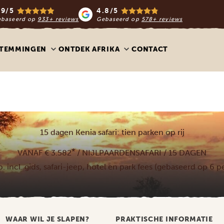
.9/5
4.8/5
ebaseerd op
933+ reviews
Gebaseerd op
578+ reviews
STEMMINGEN
ONTDEK AFRIKA
CONTACT
15 dagen Kenia safari: tien parken op rij
*
VANAF € 3.582
/ NIJLPAARDENSAFARI / 15 DAGEN
.p. incl. gids, safari-jeep, hotel en park fees (gebaseerd op 6 
WAAR WIL JE SLAPEN?
PRAKTISCHE INFORMATIE