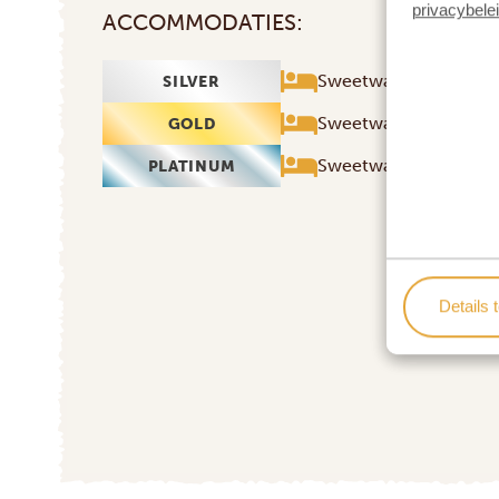
privacybele
ACCOMMODATIES:
Sweetwaters Serena
SILVER
Sweetwaters Serena
GOLD
Sweetwaters Serena 
PLATINUM
Details 