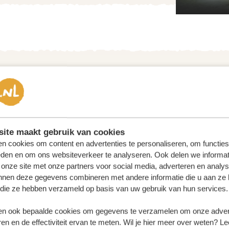
CY
ite maakt gebruik van cookies
atuurgebied speciaal voor bedreigde
n cookies om content en advertenties te personaliseren, om functies
el op aarde met meer dan 100 zwarte
eden en om ons websiteverkeer te analyseren. Ook delen we informat
 onze site met onze partners voor social media, adverteren en analy
 EN de twee laatste noordelijke witte
nnen deze gegevens combineren met andere informatie die u aan ze 
an je zelfs van dichtbij benaderen!
f die ze hebben verzameld op basis van uw gebruik van hun services.
ten zoals de Afrikaanse wilde hond, de
sook een reservaat voor verweesde en
n ook bepaalde cookies om gegevens te verzamelen om onze advert
en en de effectiviteit ervan te meten. Wil je hier meer over weten? Le