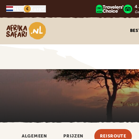
4
€
NL
Euro
G
Afrika safari
BE
*prijs p
ALGEMEEN
PRIJZEN
REISROUTE