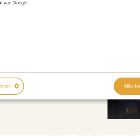
id van Google
.
 Camp
 Camp
SILVER
Camp - Morani Wing
tonen
Alles t
Sweetwaters Serena Camp