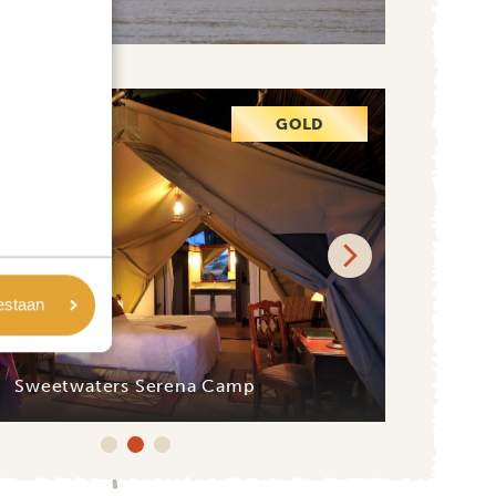
GOLD
oestaan
Sweetwaters Serena Camp
Swee