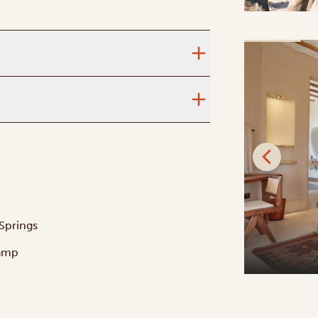
SILVER
 Springs
Samburu Sopa Lodge
amp