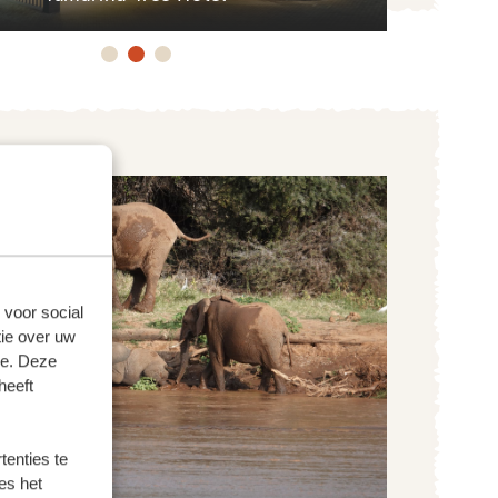
 voor social
ie over uw
se. Deze
heeft
enties te
es het