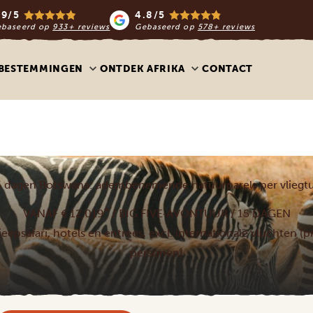
.9/5
4.8/5
ebaseerd op
933+ reviews
Gebaseerd op
578+ reviews
BESTEMMINGEN
ONTDEK AFRIKA
CONTACT
5 dagen Botswana: adembenemende natuurparels per vliegtu
*
VANAF € 12.019
/ BIG FIVE‑AVONTUUR / 15 DAGEN
s, jeepsafari, hotels en entrees, excl. internationale vluchten (
personen)