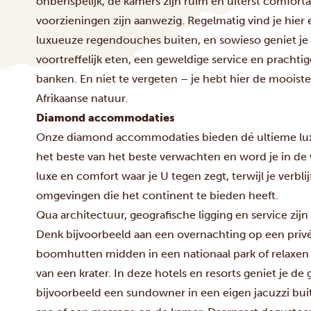
onberispelijk, de kamers zijn ruim en uiterst comfort
voorzieningen zijn aanwezig. Regelmatig vind je hier
luxueuze regendouches buiten, en sowieso geniet je
voortreffelijk eten, een geweldige service en prachtig
banken. En niet te vergeten – je hebt hier de mooist
Afrikaanse natuur.
Diamond accommodaties
Onze diamond accommodaties bieden dé ultieme luxe e
het beste van het beste verwachten en word je in d
luxe en comfort waar je U tegen zegt, terwijl je verbli
omgevingen die het continent te bieden heeft.
Qua architectuur, geografische ligging en service zi
Denk bijvoorbeeld aan een overnachting op een privé-
boomhutten midden in een nationaal park of relaxen 
van een krater. In deze hotels en resorts geniet je de
bijvoorbeeld een sundowner in een eigen jacuzzi bui