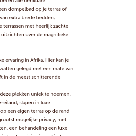
abel en alle denkbare
 een dompelbad op je terras of
 van extra brede bedden,
e terrassen met heerlijk zachte
e uitzichten over de magnifieke
rvaring in Afrika. Hier kan je
e watten gelegd met een mate van
jft in de meest schitterende
jn deze plekken uniek te noemen.
eiland, slapen in luxe
op een eigen terras op de rand
 grootst mogelijke privacy, met
ten, een behandeling een luxe