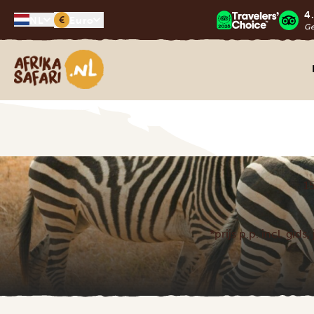
4
€
NL
Euro
G
Afrika safari
1
*prijs p.p. incl. gid