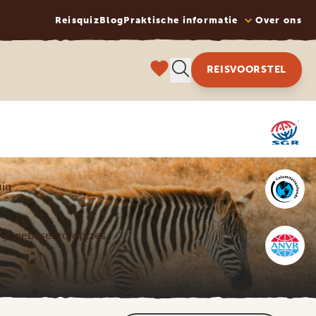
Reisquiz
Blog
Praktische informatie
Over ons
REISVOORSTEL
ig
prijs gebaseerd op zes