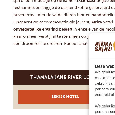
spa of een massage op de kamer. Daarnaast degusteer 
restaurants en krijg je de ochtendkoffie geserveerd d
privéterras… met de wilde dieren binnen handbereik.
Ongeacht de accommodatie die je kiest, Afrika Safari T
onvergetelijke ervaring
beleeft in enkele van de mooi
klaar om een verblijf af te stemmen op jullie specif
een droomreis te creëren. Karibu sana!
Deze webs
We gebruike
THAMALAKANE RIVER LODGE
media te bi
GOLD
gebruik van
partners ku
verstrekt o
BEKIJK HOTEL
We gebruike
personaliser