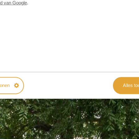
id van Google
.
tonen
Alles t