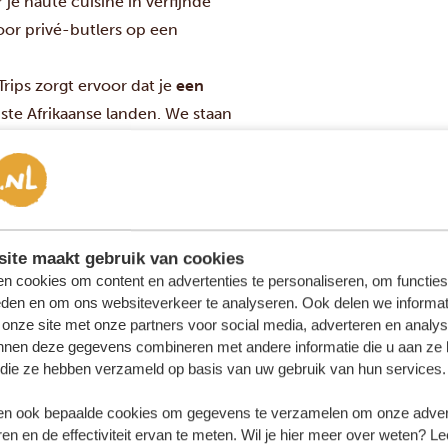
je haute cuisine in verfijnde
oor privé-butlers op een
rips zorgt ervoor dat je
een
ste Afrikaanse landen. We staan
ieke eisen en wensen, om zo samen
ite maakt gebruik van cookies
n cookies om content en advertenties te personaliseren, om functies
GRAYS EDEN SANCTUARY
eden en om ons websiteverkeer te analyseren. Ook delen we informat
PLATINUM
 onze site met onze partners voor social media, adverteren en analy
nnen deze gegevens combineren met andere informatie die u aan ze 
f die ze hebben verzameld op basis van uw gebruik van hun services.
BEKIJK HOTEL
n ook bepaalde cookies om gegevens te verzamelen om onze advert
en en de effectiviteit ervan te meten. Wil je hier meer over weten? Le