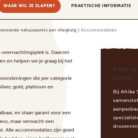
WAAR WIL JE SLAPEN?
PRAKTISCHE INFORMATIE
emende natuurparels per vliegtuig
Accommodaties
ste overnachtingsplek is. Daarom
 en helpen we je graag bij het
MAAK JE
 voorzieningen die per categorie
SAFARI
lver, gold, platinum en
Bij Afrika
samenstel
aanpasbaa
lbaar, en staan garant voor een
specialis
xueus, maar verwacht een
droomreis
cht. Alle accommodaties zijn goed