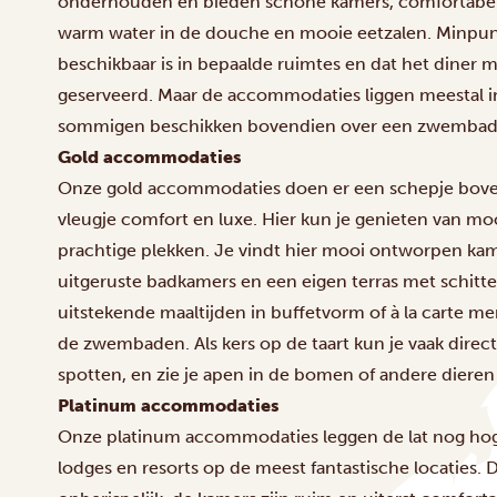
onderhouden en bieden schone kamers, comfortabe
warm water in de douche en mooie eetzalen. Minpuntj
beschikbaar is in bepaalde ruimtes en dat het diner 
geserveerd. Maar de accommodaties liggen meestal 
sommigen beschikken bovendien over een zwembad o
Gold accommodaties
Onze gold accommodaties doen er een schepje boven
vleugje comfort en luxe. Hier kun je genieten van mo
prachtige plekken. Je vindt hier mooi ontworpen ka
uitgeruste badkamers en een eigen terras met schitte
uitstekende maaltijden in buffetvorm of à la carte me
de zwembaden. Als kers op de taart kun je vaak direct
spotten, en zie je apen in de bomen of andere dieren b
Platinum accommodaties
Onze platinum accommodaties leggen de lat nog hog
lodges en resorts op de meest fantastische locaties. D