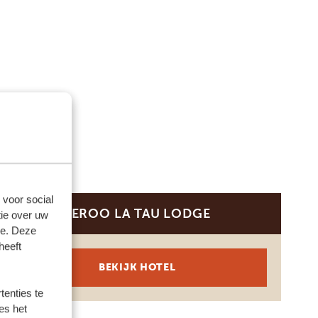
 voor social
LEROO LA TAU LODGE
ie over uw
DIAMOND
se. Deze
heeft
BEKIJK HOTEL
enties te
es het