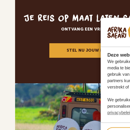
Je reis op maat laten 
ONTVANG EEN VRIJBLIJVENDE
STEL NU JOUW DROOMREIS 
Deze webs
We gebruike
media te bi
gebruik van
partners ku
verstrekt o
We gebruike
personaliser
privacybele