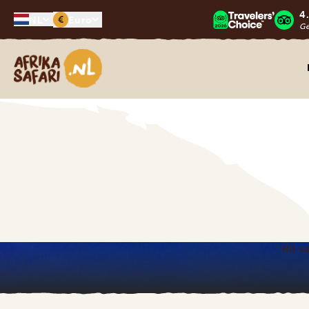
4
€
NL
Euro
G
Afrika safari
Rit v