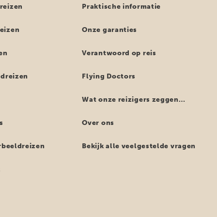
reizen
Praktische informatie
eizen
Onze garanties
en
Verantwoord op reis
ndreizen
Flying Doctors
Wat onze reizigers zeggen…
s
Over ons
orbeeldreizen
Bekijk alle veelgestelde vragen
z