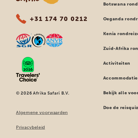
Botswana rond
+31 174 70 0212
Oeganda rondr
Kenia rondreiz
Zuid-Afrika ro
Activiteiten
Accommodatie
Bekijk alle vo
© 2026 Afrika Safari B.V.
Doe de reisqui
Algemene voorwaarden
Privacybeleid