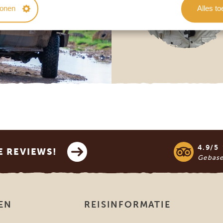
tonen
Alles t
4.9/5
E REVIEWS!
Gebas
EN
REISINFORMATIE