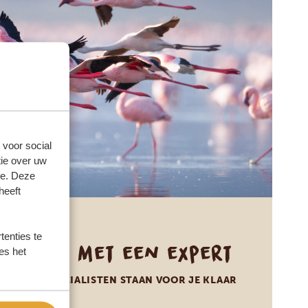
 voor social
ie over uw
se. Deze
heeft
enties te
Praat met een expert
es het
ONZE SPECIALISTEN STAAN VOOR JE KLAAR