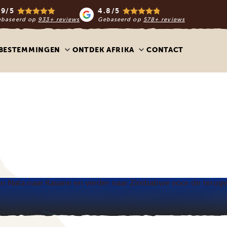
.9/5
4.8/5
ebaseerd op
933+ reviews
Gebaseerd op
578+ reviews
BESTEMMINGEN
ONTDEK AFRIKA
CONTACT
an Nata naar Kasane en verder naar Zimbabwe voor de terug