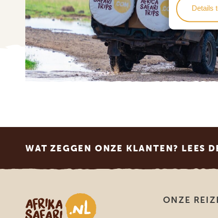
Details 
Footer
WAT ZEGGEN ONZE KLANTEN? LEES D
Afrika safari
ONZE REIZ