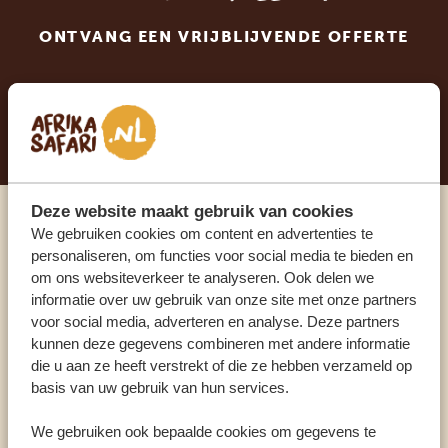
ONTVANG EEN VRIJBLIJVENDE OFFERTE
STEL NU JOUW DROOMREIS SAMEN
Deze website maakt gebruik van cookies
We gebruiken cookies om content en advertenties te
Praat met een expert
personaliseren, om functies voor social media te bieden en
om ons websiteverkeer te analyseren. Ook delen we
ONZE SPECIALISTEN STAAN VOOR JE KLAAR
informatie over uw gebruik van onze site met onze partners
voor social media, adverteren en analyse. Deze partners
kunnen deze gegevens combineren met andere informatie
die u aan ze heeft verstrekt of die ze hebben verzameld op
NL:
+31 174 700 212
basis van uw gebruik van hun services.
We gebruiken ook bepaalde cookies om gegevens te
ANDERE LANDEN