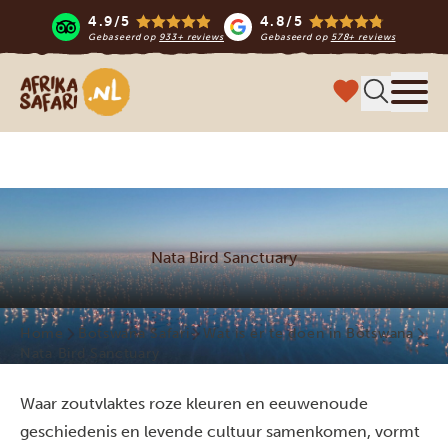
4.9/5
4.8/5
Gebaseerd op
933+ reviews
Gebaseerd op
578+ reviews
Afrika safari
Menu 
Nata Bird Sanctuary
Home
Botswana Safari
Wat is er te doen in Botswana
Nata Bird Sanctuary
Waar zoutvlaktes roze kleuren en eeuwenoude
geschiedenis en levende cultuur samenkomen, vormt