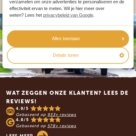
verzamelen om onze advertenties te personaliseren en de
effectiviteit ervan te meten. Wil je hier meer over
weten? Lees het
privacybeleid van Google
.
Alles toestaan
Details tonen
Footer
WAT ZEGGEN ONZE KLANTEN? LEES DE
REVIEWS!
4.9/5
Gebaseerd op
933+ reviews
4.8/5
Gebaseerd op
578+ reviews
LEES MEER