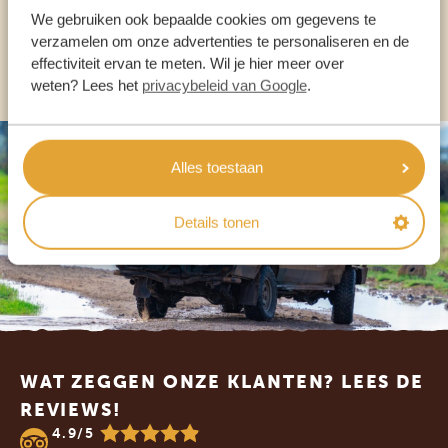
NL:
+31 174 700 212
We gebruiken ook bepaalde cookies om gegevens te
verzamelen om onze advertenties te personaliseren en de
ANDERE LANDEN
effectiviteit ervan te meten. Wil je hier meer over
weten? Lees het
privacybeleid van Google
.
Alles toestaan
Details tonen
Footer
WAT ZEGGEN ONZE KLANTEN? LEES DE
REVIEWS!
4.9/5