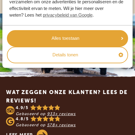
verzamelen om onze advertenties te personaliseren en de
effectiviteit ervan te meten. Wil je hier meer over
weten? Lees het
privacybeleid van Google
.
Alles toestaan
Details tonen
Footer
WAT ZEGGEN ONZE KLANTEN? LEES DE
REVIEWS!
4.9/5
Gebaseerd op
933+ reviews
4.8/5
Gebaseerd op
578+ reviews
LEES MEER