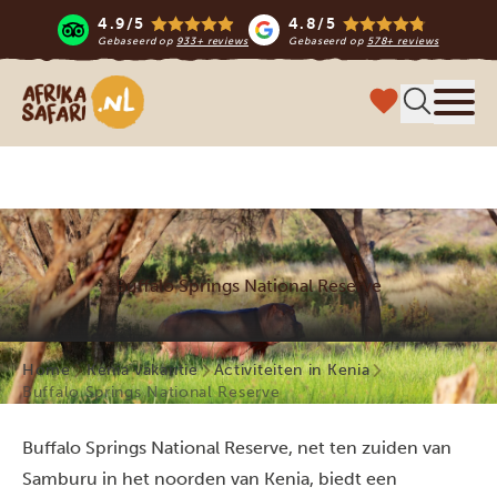
4.9/5
4.8/5
Gebaseerd op
933+ reviews
Gebaseerd op
578+ reviews
Afrika safari
Menu 
Buffalo Springs National Reserve
Home
Kenia vakantie
Activiteiten in Kenia
Buffalo Springs National Reserve
Buffalo Springs National Reserve, net ten zuiden van
Samburu in het noorden van Kenia, biedt een