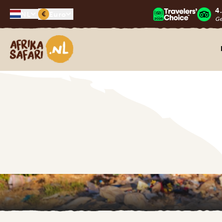
4
€
NL
Euro
G
Afrika safari