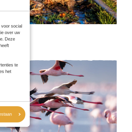
 voor social
ie over uw
se. Deze
heeft
enties te
es het
oestaan