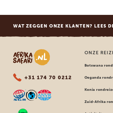
Footer
WAT ZEGGEN ONZE KLANTEN? LEES D
Afrika safari
ONZE REIZ
Botswana rond
+31 174 70 0212
Oeganda rondr
Kenia rondreiz
Zuid-Afrika ro