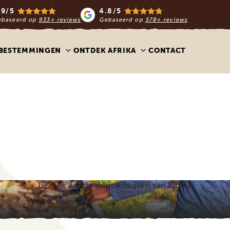
.9/5
4.8/5
ebaseerd op
933+ reviews
Gebaseerd op
578+ reviews
BESTEMMINGEN
ONTDEK AFRIKA
CONTACT
Bezoek aan de sloppenwijken van Kibera