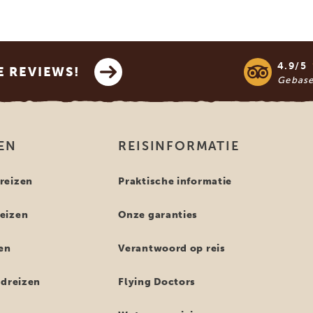
4.9/5
E REVIEWS!
Gebas
EN
REISINFORMATIE
reizen
Praktische informatie
eizen
Onze garanties
en
Verantwoord op reis
ndreizen
Flying Doctors