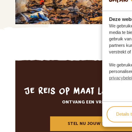
Deze webs
We gebruike
media te bi
gebruik van
partners ku
verstrekt o
We gebruike
personaliser
privacybele
Je reis op maat laten 
ONTVANG EEN VRIJBLIJVENDE
Details 
STEL NU JOUW DROOMREIS 