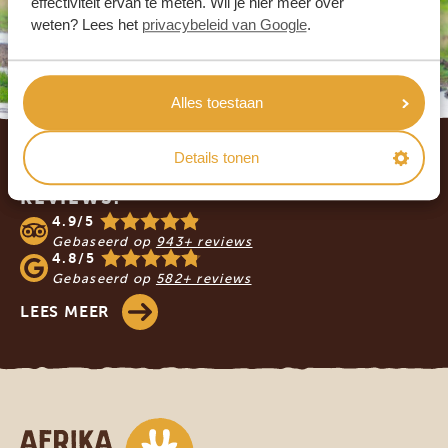
effectiviteit ervan te meten. Wil je hier meer over
weten? Lees het
privacybeleid van Google
.
Alles toestaan
Footer
Details tonen
WAT ZEGGEN ONZE KLANTEN? LEES DE
REVIEWS!
4.9/5
Gebaseerd op
943+ reviews
4.8/5
Gebaseerd op
582+ reviews
LEES MEER
Afrika safari