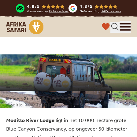
4.9/5
4.8/5
Gebaseerd op
943+ reviews
Gebaseerd op
582+ reviews
Afrika safari
Menu 
Moditlo River Lodge
Home
Zuid-Afrika
Accommodaties
Moditlo River Lodge
Moditlo River Lodge
ligt in het 10.000 hectare grote
Blue Canyon Conservancy, op ongeveer 50 kilometer