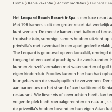
Home
Kenia vakantie
Accommodaties
Leopard Bea
Het
Leopard Beach Resort & Spa
is een luxe resort 
Met 198 kamers is dit een groter resort dat werkelijk 
kunt wensen. De meeste kamers met balkon of terras
tropische tuin, sommige kamers hebben uitzicht op ze
privévilla’s met zwembad in een apart gedeelte vlakbij
The Leopard is gebouwd op een koraalklif, omringd d
toegang tot een aantal prachtig witte zandstranden. 
kunnen zichzelf vermaken met watersporten of golf te
eigen kinderclub. Foodies kunnen hier hun hart ophal
loungebars om de smaakpapillen te verwennen. Denk 
aan barbecues op het strand of aan traditioneel Ke
restaurant. Wie liever vis of zeevruchten heeft, kan t
volgende plek biedt roerbakgerechten en natuurlijk k
de privévilla’s hebben bovendien hun eigen Asian fusi