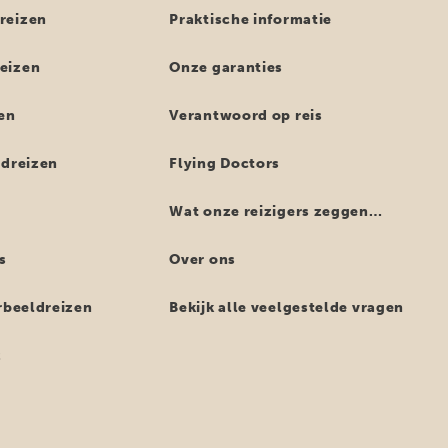
reizen
Praktische informatie
eizen
Onze garanties
en
Verantwoord op reis
ndreizen
Flying Doctors
Wat onze reizigers zeggen…
s
Over ons
orbeeldreizen
Bekijk alle veelgestelde vragen
z