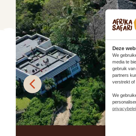
Deze webs
We gebruike
media te bi
gebruik van
partners ku
verstrekt o
We gebruike
personaliser
privacybele