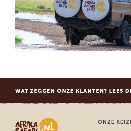
Footer
WAT ZEGGEN ONZE KLANTEN? LEES D
Afrika safari
ONZE REIZ