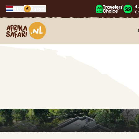
4
€
NL
Euro
G
Afrika safari