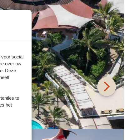
 voor social
ie over uw
se. Deze
heeft
enties te
es het