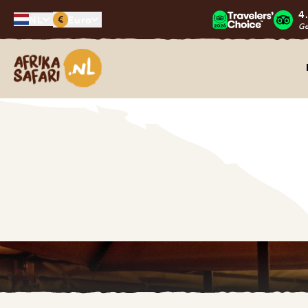
4
€
NL
Euro
G
Afrika safari