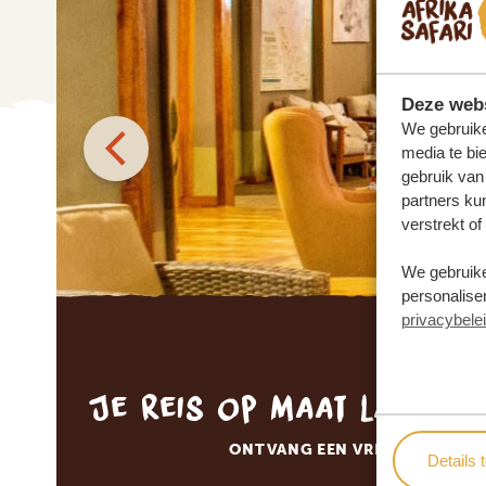
Deze webs
We gebruike
media te bi
gebruik van
partners ku
verstrekt o
We gebruike
personaliser
privacybele
Je reis op maat laten 
ONTVANG EEN VRIJBLIJVENDE
Details 