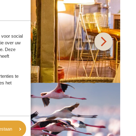
 voor social
ie over uw
se. Deze
heeft
enties te
es het
oestaan