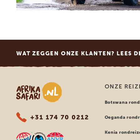
Footer
WAT ZEGGEN ONZE KLANTEN? LEES D
Afrika safari
ONZE REIZ
Botswana rond
+31 174 70 0212
Oeganda rondr
Kenia rondreiz