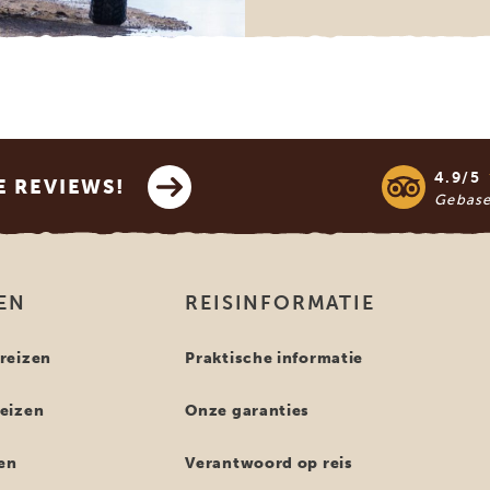
4.9/5
E REVIEWS!
Gebas
EN
REISINFORMATIE
reizen
Praktische informatie
eizen
Onze garanties
en
Verantwoord op reis