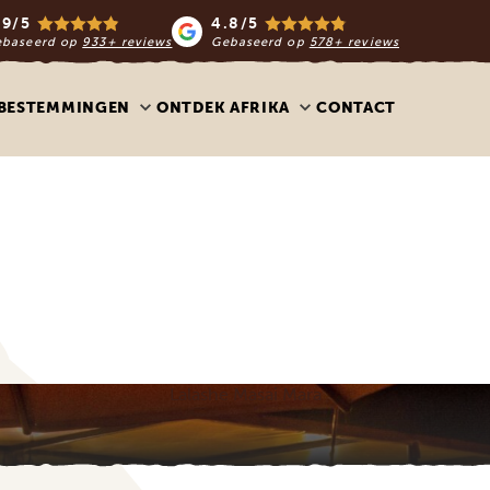
.9/5
4.8/5
ebaseerd op
933+ reviews
Gebaseerd op
578+ reviews
BESTEMMINGEN
ONTDEK AFRIKA
CONTACT
Lalashe Masai Mara