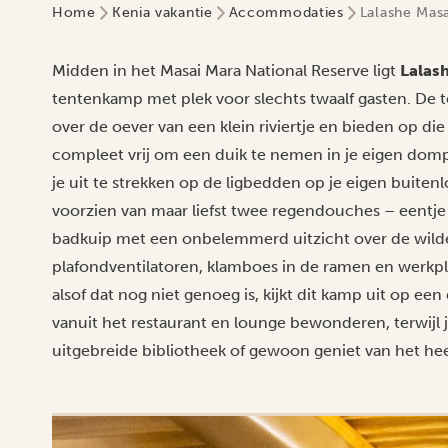
Home
Kenia vakantie
Accommodaties
Lalashe Mas
Midden in het Masai Mara National Reserve ligt
Lalas
tentenkamp met plek voor slechts twaalf gasten. De t
over de oever van een klein riviertje en bieden op di
compleet vrij om een duik te nemen in je eigen domp
je uit te strekken op de ligbedden op je eigen buite
voorzien van maar liefst twee regendouches – eentje
badkuip met een onbelemmerd uitzicht over de wilde
plafondventilatoren, klamboes in de ramen en werkp
alsof dat nog niet genoeg is, kijkt dit kamp uit op een
vanuit het restaurant en lounge bewonderen, terwijl je
uitgebreide bibliotheek of gewoon geniet van het heer