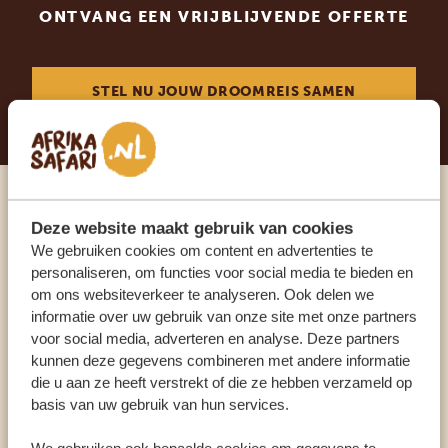
ONTVANG EEN VRIJBLIJVENDE OFFERTE
STEL NU JOUW DROOMREIS SAMEN
Praat met een expert
Deze website maakt gebruik van cookies
We gebruiken cookies om content en advertenties te
personaliseren, om functies voor social media te bieden en
ONZE SPECIALISTEN STAAN VOOR JE KLAAR
om ons websiteverkeer te analyseren. Ook delen we
informatie over uw gebruik van onze site met onze partners
voor social media, adverteren en analyse. Deze partners
NL:
+31 174 700 212
kunnen deze gegevens combineren met andere informatie
die u aan ze heeft verstrekt of die ze hebben verzameld op
basis van uw gebruik van hun services.
ANDERE LANDEN
We gebruiken ook bepaalde cookies om gegevens te