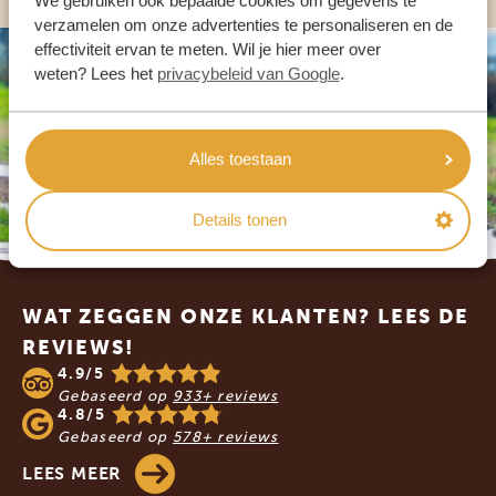
verzamelen om onze advertenties te personaliseren en de
effectiviteit ervan te meten. Wil je hier meer over
weten? Lees het
privacybeleid van Google
.
Alles toestaan
Details tonen
Footer
WAT ZEGGEN ONZE KLANTEN? LEES DE
REVIEWS!
4.9/5
Gebaseerd op
933+ reviews
4.8/5
Gebaseerd op
578+ reviews
LEES MEER