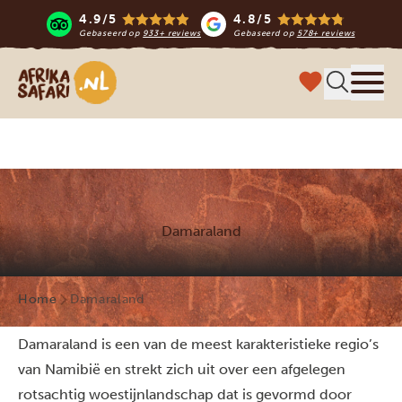
4.9/5
4.8/5
Gebaseerd op
933+ reviews
Gebaseerd op
578+ reviews
Afrika safari
Menu 
Damaraland
Home
Damaraland
Damaraland is een van de meest karakteristieke regio’s
van Namibië en strekt zich uit over een afgelegen
rotsachtig woestijnlandschap dat is gevormd door