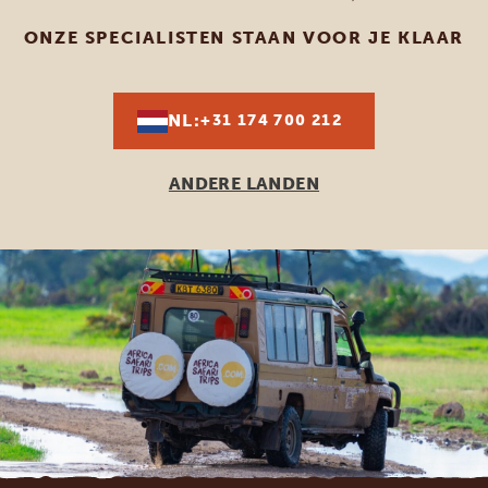
ONZE SPECIALISTEN STAAN VOOR JE KLAAR
NL:
+31 174 700 212
ANDERE LANDEN
Footer