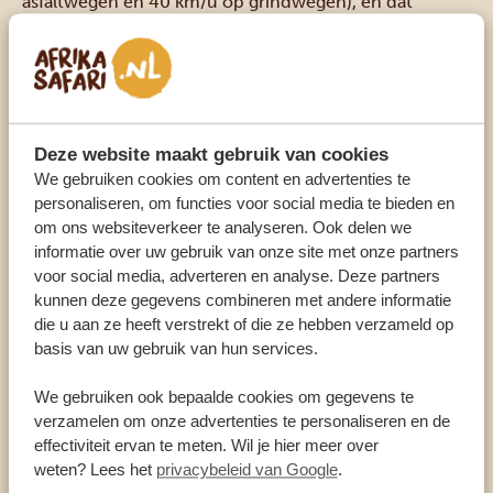
asfaltwegen en 40 km/u op grindwegen), en dat
flitspalen ervoor zorgen dat iedereen zich hieraan
houdt. Dat is maar goed ook, want zo heb je des te
meer kans om de dieren te spotten waarvoor je bent
gekomen!
Deze website maakt gebruik van cookies
We gebruiken cookies om content en advertenties te
personaliseren, om functies voor social media te bieden en
om ons websiteverkeer te analyseren. Ook delen we
informatie over uw gebruik van onze site met onze partners
voor social media, adverteren en analyse. Deze partners
kunnen deze gegevens combineren met andere informatie
die u aan ze heeft verstrekt of die ze hebben verzameld op
basis van uw gebruik van hun services.
We gebruiken ook bepaalde cookies om gegevens te
verzamelen om onze advertenties te personaliseren en de
effectiviteit ervan te meten. Wil je hier meer over
weten? Lees het
privacybeleid van Google
.
Eten