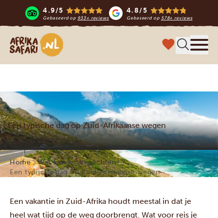
4.9/5
4.8/5
Gebaseerd op
933+ reviews
Gebaseerd op
578+ reviews
Afrika safari
Menu 
Een typische dag op Zuid-Afrikaanse wegen
Home
Wat kun je verwachten?
Een typische dag op Zuid-Afrikaanse wegen
Een vakantie in Zuid-Afrika houdt meestal in dat je
heel wat tijd op de weg doorbrengt. Wat voor reis je