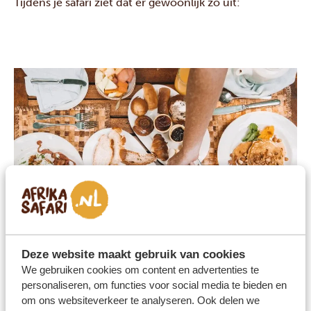
Tijdens je safari ziet dat er gewoonlijk zo uit:
Deze website maakt gebruik van cookies
Ontbijt
We gebruiken cookies om content en advertenties te
personaliseren, om functies voor social media te bieden en
om ons websiteverkeer te analyseren. Ook delen we
Ontbijtbuffet en koffie, thee, sap en water.