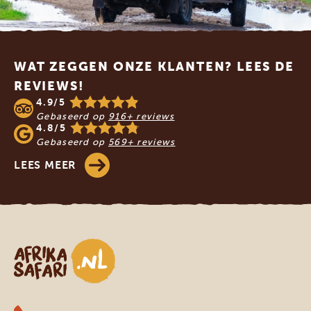
Footer
WAT ZEGGEN ONZE KLANTEN? LEES DE
REVIEWS!
4.9/5
Gebaseerd op
916+ reviews
4.8/5
Gebaseerd op
569+ reviews
LEES MEER
Afrika safari