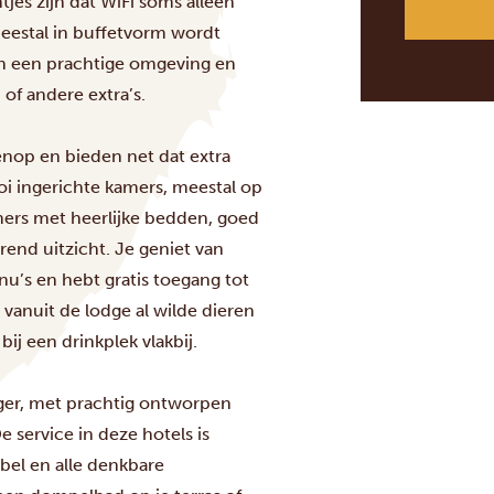
es zijn dat WiFi soms alleen
meestal in buffetvorm wordt
in een prachtige omgeving en
f andere extra’s.
op en bieden net dat extra
oi ingerichte kamers, meestal op
mers met heerlijke bedden, goed
rend uitzicht. Je geniet van
nu’s en hebt gratis toegang tot
 vanuit de lodge al wilde dieren
ij een drinkplek vlakbij.
er, met prachtig ontworpen
e service in deze hotels is
abel en alle denkbare