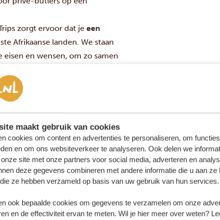
oor privé-butlers op een
rips zorgt ervoor dat je
een
ste Afrikaanse landen. We staan
ieke eisen en wensen, om zo samen
ite maakt gebruik van cookies
MOROKOLO SAFARI LODGE
GOLD
n cookies om content en advertenties te personaliseren, om functies
eden en om ons websiteverkeer te analyseren. Ook delen we informat
 onze site met onze partners voor social media, adverteren en analy
nnen deze gegevens combineren met andere informatie die u aan ze 
BEKIJK HOTEL
f die ze hebben verzameld op basis van uw gebruik van hun services.
n ook bepaalde cookies om gegevens te verzamelen om onze advert
en en de effectiviteit ervan te meten. Wil je hier meer over weten? Le