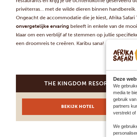
restaurants en krijg je de ochtendkoffie geserveerd d
privéterras… met de wilde dieren binnen handbereik.
Ongeacht de accommodatie die je kiest, Afrika Safari T
onvergetelijke ervaring
beleeft in enkele van de mooi
klaar om een verblijf af te stemmen op jullie specif
een droomreis te creëren. Karibu sana!
Deze webs
THE KINGDOM RESORT
SILVER
We gebruike
media te bi
gebruik van
partners ku
BEKIJK HOTEL
verstrekt o
We gebruike
personaliser