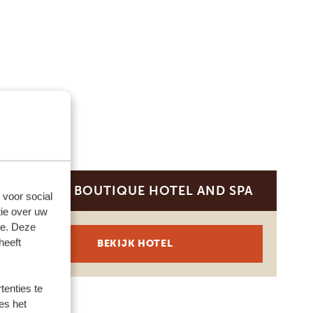
APOGEE BOUTIQUE HOTEL AND SPA
PLATINUM
 voor social
ie over uw
se. Deze
heeft
BEKIJK HOTEL
enties te
es het