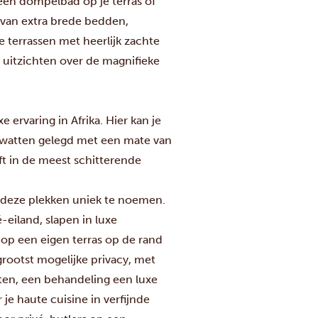
 een dompelbad op je terras of
 van extra brede bedden,
e terrassen met heerlijk zachte
e uitzichten over de magnifieke
rvaring in Afrika. Hier kan je
e watten gelegd met een mate van
jft in de meest schitterende
jn deze plekken uniek te noemen.
eiland, slapen in luxe
op een eigen terras op de rand
 grootst mogelijke privacy, met
ten, een behandeling een luxe
je haute cuisine in verfijnde