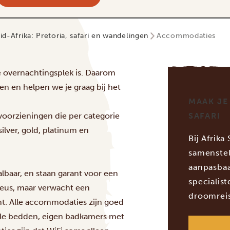
id-Afrika: Pretoria, safari en wandelingen
Accommodaties
ste overnachtingsplek is. Daarom
 en helpen we je graag bij het
MAAK JE
 voorzieningen die per categorie
SAFARI
lver, gold, platinum en
Bij Afrika
samenstel
aanpasbaa
lbaar, en staan garant voor een
specialis
xueus, maar verwacht een
droomreis
cht. Alle accommodaties zijn goed
le bedden, eigen badkamers met