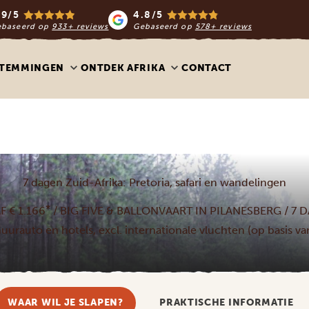
.9/5
4.8/5
ebaseerd op
933+ reviews
Gebaseerd op
578+ reviews
STEMMINGEN
ONTDEK AFRIKA
CONTACT
7 dagen Zuid-Afrika: Pretoria, safari en wandelingen
*
F € 1.166
/ BIG FIVE & BALLONVAART IN PILANESBERG / 7 
. huurauto en hotels, excl. internationale vluchten (op basis v
WAAR WIL JE SLAPEN?
PRAKTISCHE INFORMATIE