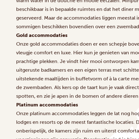
warm water in de douche en mooie eetzalen. Minpuntj
beschikbaar is in bepaalde ruimtes en dat het diner 
geserveerd. Maar de accommodaties liggen meestal 
sommigen beschikken bovendien over een zwembad o
Gold accommodaties
Onze gold accommodaties doen er een schepje boven
vleugje comfort en luxe. Hier kun je genieten van mo
prachtige plekken. Je vindt hier mooi ontworpen ka
uitgeruste badkamers en een eigen terras met schitte
uitstekende maaltijden in buffetvorm of à la carte me
de zwembaden. Als kers op de taart kun je vaak direct
spotten, en zie je apen in de bomen of andere dieren b
Platinum accommodaties
Onze platinum accommodaties leggen de lat nog hog
lodges en resorts op de meest fantastische locaties. D
onberispelijk, de kamers zijn ruim en uiterst comfort