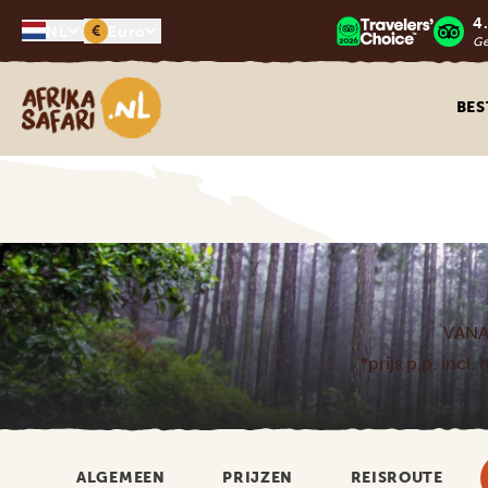
4
€
NL
Euro
G
Afrika safari
BE
VANA
*prijs p.p. incl
ALGEMEEN
PRIJZEN
REISROUTE