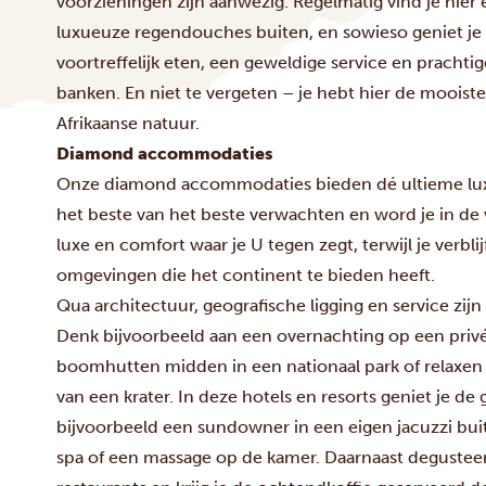
voorzieningen zijn aanwezig. Regelmatig vind je hier
luxueuze regendouches buiten, en sowieso geniet je
voortreffelijk eten, een geweldige service en prachtig
banken. En niet te vergeten – je hebt hier de mooist
Afrikaanse natuur.
Diamond accommodaties
Onze diamond accommodaties bieden dé ultieme luxe e
het beste van het beste verwachten en word je in d
luxe en comfort waar je U tegen zegt, terwijl je verbli
omgevingen die het continent te bieden heeft.
Qua architectuur, geografische ligging en service zi
Denk bijvoorbeeld aan een overnachting op een privé-
boomhutten midden in een nationaal park of relaxen 
van een krater. In deze hotels en resorts geniet je de
bijvoorbeeld een sundowner in een eigen jacuzzi bui
spa of een massage op de kamer. Daarnaast degusteer 