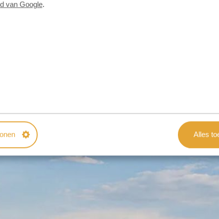
id van Google
.
tonen
Alles t