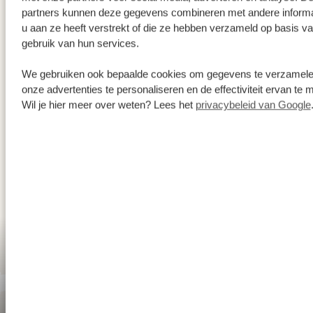
partners kunnen deze gegevens combineren met andere informa
met talrijke resorts, hotels, restaurants en bars. Leuke
u aan ze heeft verstrekt of die ze hebben verzameld op basis v
attracties in de buurt zijn onder andere Haller Park,
gebruik van hun services.
waar bezoekers giraffen met de hand kunnen voeren
We gebruiken ook bepaalde cookies om gegevens te verzamel
en wilde dieren zoals nijlpaarden, krokodillen en
onze advertenties te personaliseren en de effectiviteit ervan te 
vlinders kunnen observeren. Vlak voor de kust ligt het
Wil je hier meer over weten? Lees het
privacybeleid van Google
Mombasa Marine National Park met zijn prachtige
koraalriffen; de perfecte achtergrond om de
onderwaterwereld te gaan verkennen.
ACCOMMODATIES:
Severin Sea Lodge
SILVER
Sarova Whitesands Beach resort
PLATINUM
Vlucht
naar
huis
vanaf