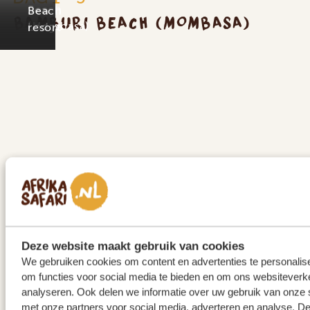
Beach
Sea
Beach
BAMBURI BEACH (MOMBASA)
(Mombasa)
Lodge
resort
Deze website maakt gebruik van cookies
We gebruiken cookies om content en advertenties te personalis
om functies voor social media te bieden en om ons websiteverke
Bamburi Beach, gelegen op 10 km ten noorden van
analyseren. Ook delen we informatie over uw gebruik van onze s
met onze partners voor social media, adverteren en analyse. D
Mombasa, staat bekend om zijn levendige lokale vibe