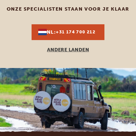
ONZE SPECIALISTEN STAAN VOOR JE KLAAR
NL:
+31 174 700 212
ANDERE LANDEN
Footer