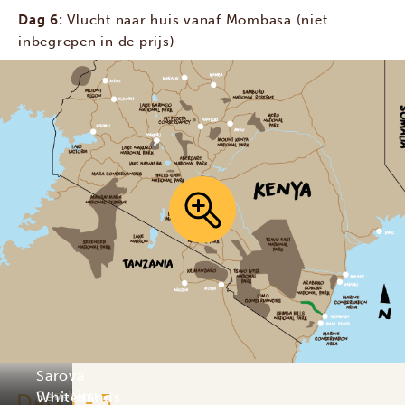
Dag 6:
Vlucht naar huis vanaf Mombasa (niet
inbegrepen in de prijs)
Sarova
Bamburi
Severin
DAG 1 - 5
Whitesands