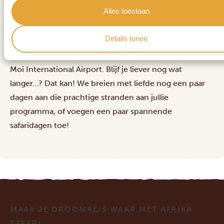
Alles toestaan
Dit is de laatste dag! Helaas is het tijd voor onze
Details tonen
chauffeur om jullie naar Mombasa te brengen, zodat
jullie de terugvlucht naar huis kunnen nemen vanaf
Moi International Airport. Blijf je liever nog wat
langer...? Dat kan! We breien met liefde nog een paar
dagen aan die prachtige stranden aan jullie
programma, of voegen een paar spannende
safaridagen toe!
MAAK JE DROOMREIS WAAR MET AFRIKA
SAFARI