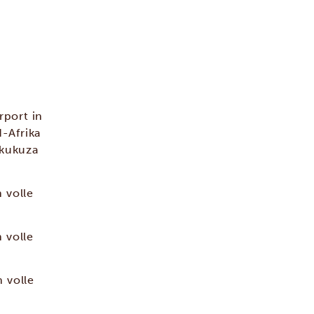
rport in
-Afrika
Skukuza
 volle
 volle
n volle