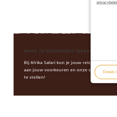
privacybele
MAAK JE DROOMREIS WAAR MET AFRIK
Bij Afrika Safari kun je jouw reis op maat 
aan jouw voorkeuren en onze specialiste
Details 
te stellen!