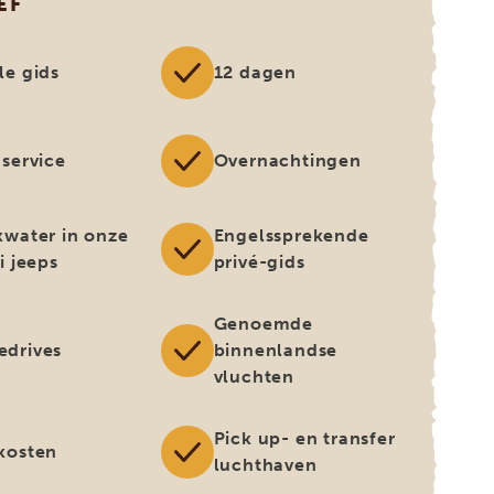
EF
le gids
12 dagen
 service
Overnachtingen
kwater in onze
Engelssprekende
i jeeps
privé-gids
Genoemde
drives
binnenlandse
vluchten
Pick up- en transfer
kosten
luchthaven