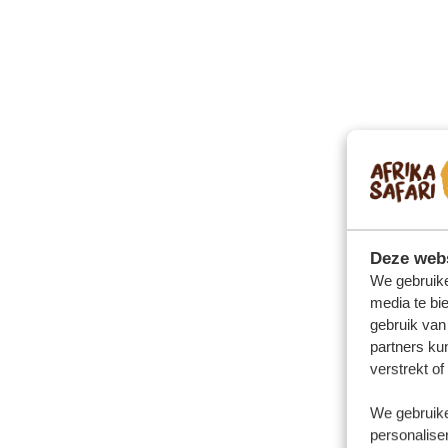
Deze webs
We gebruike
media te bi
gebruik van
partners ku
verstrekt o
We gebruike
personaliser