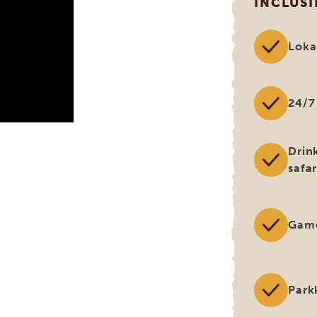
INCLUSI
Loka
24/7
Drin
safar
Game
Park