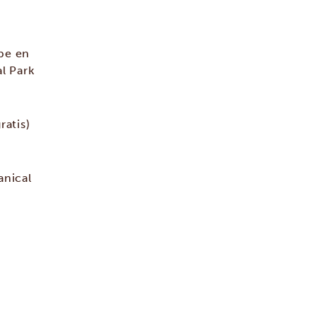
pe en
l Park
ratis)
anical