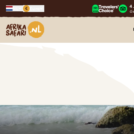
4
€
NL
Euro
G
Afrika safari