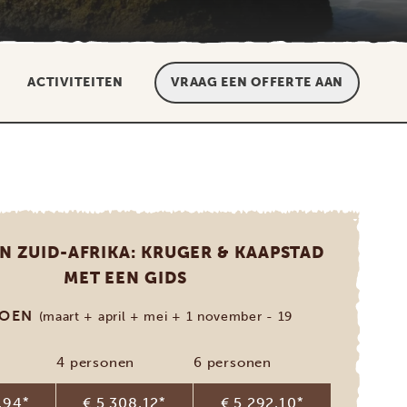
ACTIVITEITEN
VRAAG EEN OFFERTE AAN
N ZUID-AFRIKA: KRUGER & KAAPSTAD
MET EEN GIDS
ZOEN
(maart + april + mei + 1 november - 19
4 personen
6 personen
,94
*
€ 5.308,12
*
€ 5.292,10
*