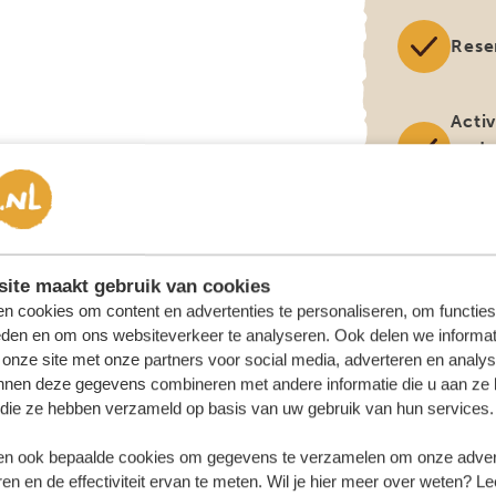
Rese
Activ
ande
het 
EXCLUSI
ite maakt gebruik van cookies
n cookies om content en advertenties te personaliseren, om functies
Visa
eden en om ons websiteverkeer te analyseren. Ook delen we informat
 onze site met onze partners voor social media, adverteren en analy
nnen deze gegevens combineren met andere informatie die u aan ze 
Inte
f die ze hebben verzameld op basis van uw gebruik van hun services.
vluc
we a
n ook bepaalde cookies om gegevens te verzamelen om onze advert
verz
en en de effectiviteit ervan te meten. Wil je hier meer over weten? Le