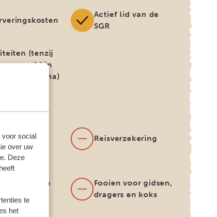
Actief lid van de
rveringskosten
SGR
iteiten (tenzij
rs vermeld in
reisprogramma)
EF
 voor social
Reisverzekering
ie over uw
se. Deze
heeft
rnationale
hten (boeken
Fooien voor gidsen,
lleen op
dragers en koks
enties te
oek)
es het