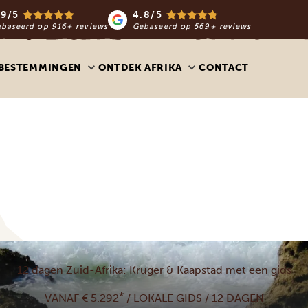
.9/5
4.8/5
ebaseerd op
916+ reviews
Gebaseerd op
569+ reviews
BESTEMMINGEN
ONTDEK AFRIKA
CONTACT
12 dagen Zuid-Afrika: Kruger & Kaapstad met een gids
*
VANAF € 5.292
/ LOKALE GIDS / 12 DAGEN