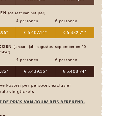
OEN
(de rest van het jaar)
4 personen
6 personen
,95
*
€ 5.407,14
*
€ 5.382,71
*
IZOEN
(januari, juli, augustus, september en 20
mber)
4 personen
6 personen
,82
*
€ 5.439,16
*
€ 5.408,74
*
eve kosten per persoon, exclusief
nale vliegtickets
 DE PRIJS VAN JOUW REIS BEREKEND.