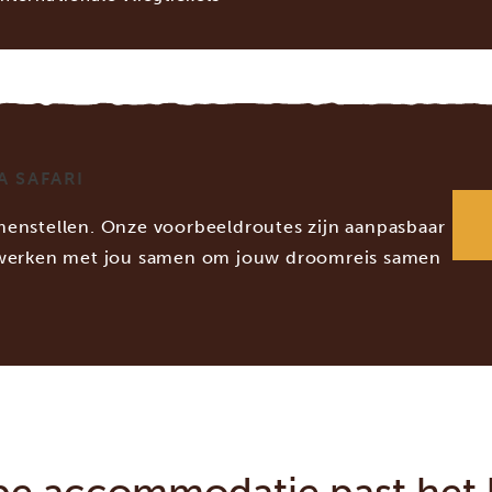
A SAFARI
samenstellen. Onze voorbeeldroutes zijn aanpasbaar
n werken met jou samen om jouw droomreis samen
pe accommodatie past het b