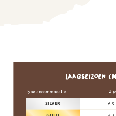
LAAGSEIZOEN
(M
2 p
Type accommodatie
SILVER
€ 3
GOLD
€ 3