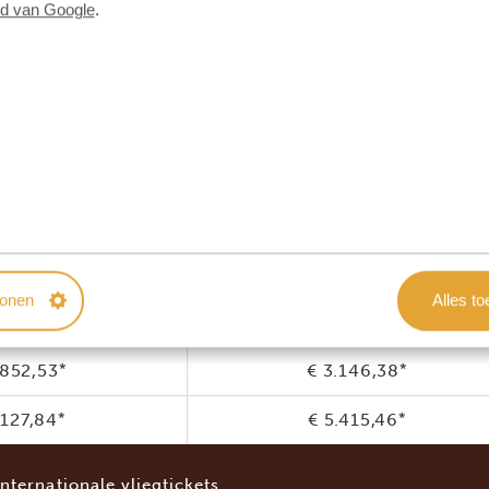
id van Google
.
internationale vliegtickets
RI, JULI, AUGUSTUS, SEPTEMBER EN 
ersonen
4 personen
tonen
Alles t
.465,82
*
€ 2.759,68
*
.852,53
*
€ 3.146,38
*
.127,84
*
€ 5.415,46
*
internationale vliegtickets