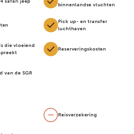
4 safari jeep
binnenlandse vluchten
Pick up- en transfer
sten
luchthaven
ds die vloeiend
Reserveringskosten
spreekt
lid van de SGR
Reisverzekering