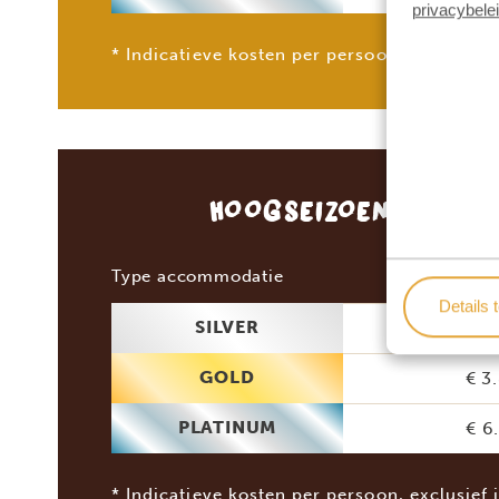
privacybele
* Indicatieve kosten per persoon, exclusief 
HOOGSEIZOEN
(JANUA
2 p
Type accommodatie
Details 
SILVER
€ 3
GOLD
€ 3
PLATINUM
€ 6
* Indicatieve kosten per persoon, exclusief 