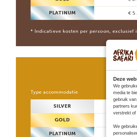
PLATINUM
€ 5
* Indicatieve kosten per persoon, exclusief 
Deze webs
We gebruike
2 p
Type accommodatie
media te bi
gebruik van
SILVER
€ 3
partners ku
verstrekt o
GOLD
€ 3
We gebruike
personaliser
PLATINUM
€ 6