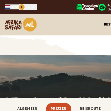
4
€
NL
Euro
G
Afrika safari
BE
*prijs p
ALGEMEEN
PRIJZEN
REISROUTE