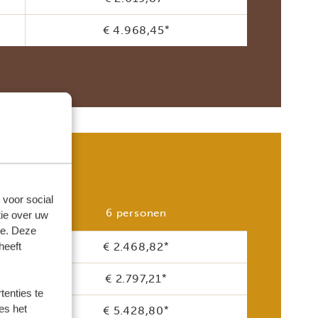
€ 4.968,45
*
)
 voor social
6 personen
ie over uw
se. Deze
€ 2.468,82
*
heeft
€ 2.797,21
*
enties te
es het
€ 5.428,80
*