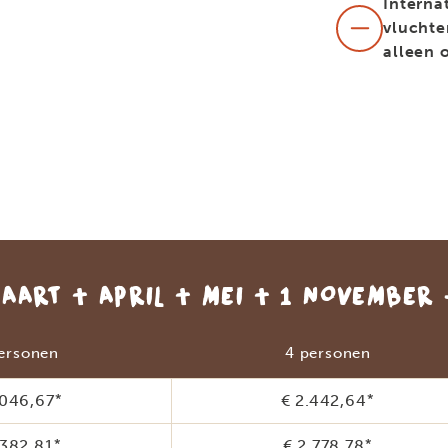
Interna
vluchte
alleen 
AART + APRIL + MEI + 1 NOVEMBER 
ersonen
4 personen
.046,67
*
€ 2.442,64
*
.382,81
*
€ 2.778,78
*