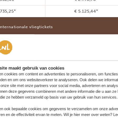
.735,25
*
€ 5.125,44
*
internationale vliegtickets
MIDSEIZOEN
(DE REST VAN HET JAAR
ite maakt gebruik van cookies
n cookies om content en advertenties te personaliseren, om functies
ersonen
4 personen
eden en om ons websiteverkeer te analyseren. Ook delen we informat
 onze site met onze partners voor social media, adverteren en analy
.329,40
*
€ 2.651,07
*
nnen deze gegevens combineren met andere informatie die u aan ze 
f die ze hebben verzameld op basis van uw gebruik van hun services.
.657,80
*
€ 2.979,46
*
n ook bepaalde cookies om gegevens te verzamelen om onze advert
en en de effectiviteit ervan te meten. Wil je hier meer over weten? Le
.293,37
*
€ 5.609,05
*