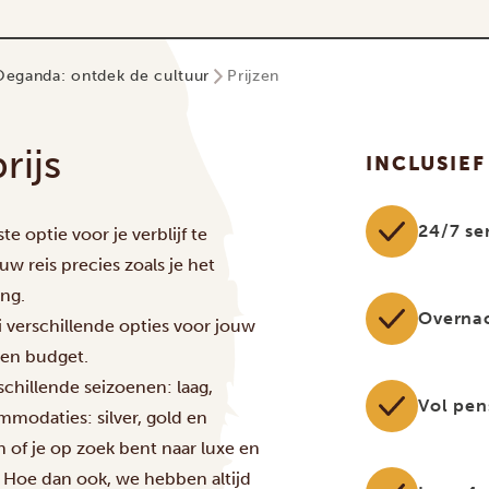
Oeganda: ontdek de cultuur
Prijzen
rijs
INCLUSIEF
24/7 se
optie voor je verblijf te
uw reis precies zoals je het
ing.
Overna
i verschillende opties voor jouw
n en budget.
schillende seizoenen: laag,
Vol pen
modaties: silver, gold en
an of je op zoek bent naar luxe en
 Hoe dan ook, we hebben altijd