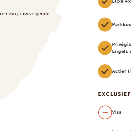
Luxe 4×
ëren van jouw volgende
Parkko
Privégi
Engels 
Actief 
EXCLUSIEF
Visa