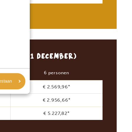
20 T/M 31 DECEMBER)
6 personen
oestaan
€ 2.569,96
*
€ 2.956,66
*
€ 5.227,82
*