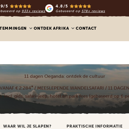
.9/5
4.8/5
ebaseerd op
933+ reviews
Gebaseerd op
578+ reviews
STEMMINGEN
ONTDEK AFRIKA
CONTACT
11 dagen Oeganda: ontdek de cultuur
*
VANAF € 2.284
/ MEESLEPENDE WANDELSAFARI / 11 DAGE
.p. incl. gids, safari-jeep, hotel en park fees (gebaseerd op 6 
WAAR WIL JE SLAPEN?
PRAKTISCHE INFORMATIE