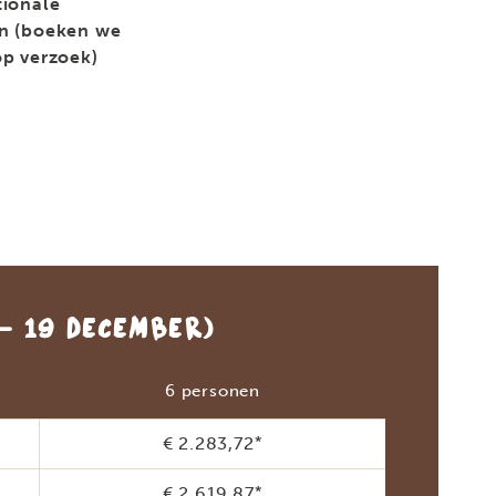
tionale
n (boeken we
op verzoek)
- 19 DECEMBER)
6 personen
€ 2.283,72
*
€ 2.619,87
*