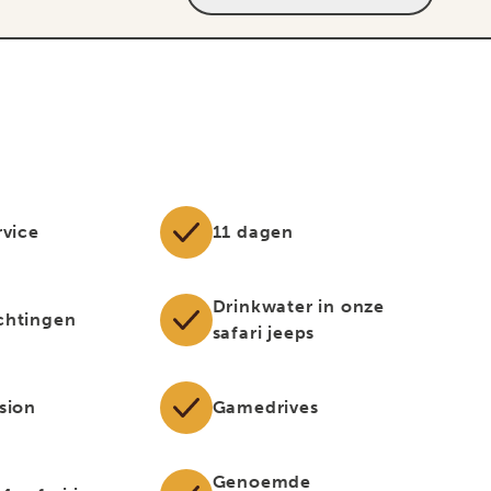
rvice
11 dagen
Drinkwater in onze
chtingen
safari jeeps
sion
Gamedrives
Genoemde