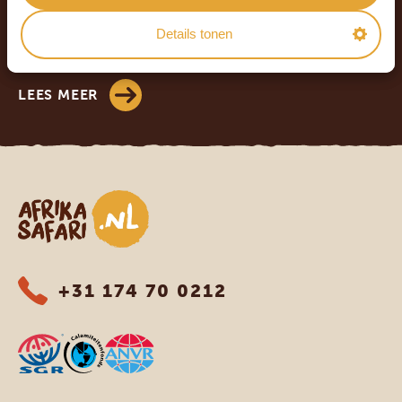
4.9/5
Gebaseerd op
933+ reviews
Details tonen
4.8/5
Gebaseerd op
578+ reviews
LEES MEER
Afrika safari
+31 174 70 0212