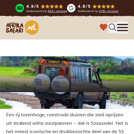
4.9/5
4.8/5
Gebaseerd op
933+ reviews
Gebaseerd op
578+ reviews
Afrika safari
Menu 
Sossusvlei
Home
Sossusvlei
Een rij torenhoge, roestrode duinen die steil oprijzen
uit stralend witte zoutpannen – dat is Sossusvlei. Het is
het meest iconische en drukbezochte deel van de 55