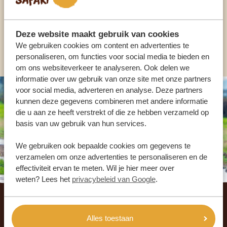
NL:
+31 174 700 212
Deze website maakt gebruik van cookies
We gebruiken cookies om content en advertenties te
ANDERE LANDEN
personaliseren, om functies voor social media te bieden en
om ons websiteverkeer te analyseren. Ook delen we
informatie over uw gebruik van onze site met onze partners
voor social media, adverteren en analyse. Deze partners
kunnen deze gegevens combineren met andere informatie
die u aan ze heeft verstrekt of die ze hebben verzameld op
basis van uw gebruik van hun services.
We gebruiken ook bepaalde cookies om gegevens te
verzamelen om onze advertenties te personaliseren en de
effectiviteit ervan te meten. Wil je hier meer over
weten? Lees het
privacybeleid van Google
.
Footer
WAT ZEGGEN ONZE KLANTEN? LEES DE
Alles toestaan
REVIEWS!