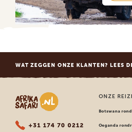
Footer
WAT ZEGGEN ONZE KLANTEN? LEES D
Afrika safari
ONZE REIZ
Botswana rond
+31 174 70 0212
Oeganda rondr