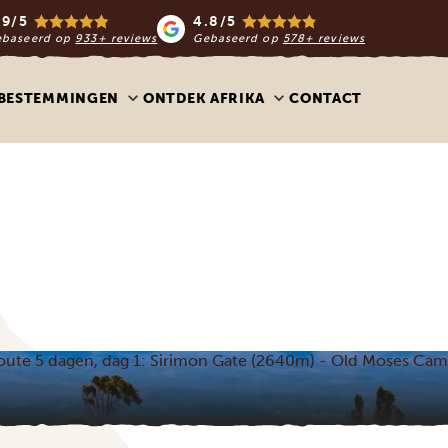
.9/5
4.8/5
ebaseerd op
933+ reviews
Gebaseerd op
578+ reviews
BESTEMMINGEN
ONTDEK AFRIKA
CONTACT
oute 5 dagen, dag 1: Sirimon Gate (2640m) - Old Moses Ca