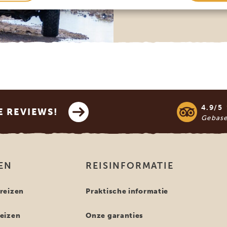
4.9/5
E REVIEWS!
Gebas
EN
REISINFORMATIE
reizen
Praktische informatie
eizen
Onze garanties