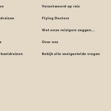
en
Verantwoord op reis
ndreizen
Flying Doctors
Wat onze reizigers zeggen…
s
Over ons
orbeeldreizen
Bekijk alle veelgestelde vragen
z