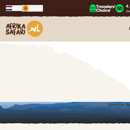
4
€
NL
Euro
G
Afrika safari
Sirimon R