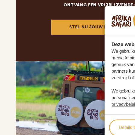
ONTVANG EEN VRIJBLIJVENDE
STEL NU JOUW DROOMREIS 
Deze webs
We gebruike
media te bi
gebruik van
partners ku
verstrekt o
We gebruike
personaliser
privacybele
Details 