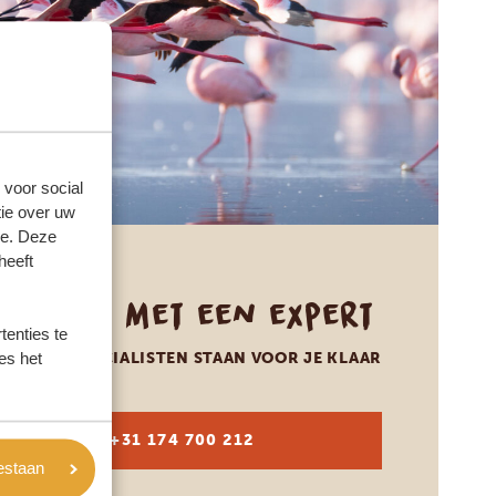
 voor social
ie over uw
se. Deze
heeft
Praat met een expert
enties te
ONZE SPECIALISTEN STAAN VOOR JE KLAAR
es het
NL:
+31 174 700 212
oestaan