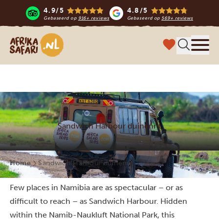
4.9/5
4.8/5
Gebaseerd op
916+ reviews
Gebaseerd op
569+ reviews
Afrika safari
Menu 
Sandwich Harbour duinenrit
Home
Sandwich Harbour duinenrit
Few places in Namibia are as spectacular – or as
difficult to reach – as Sandwich Harbour. Hidden
within the Namib-Naukluft National Park, this