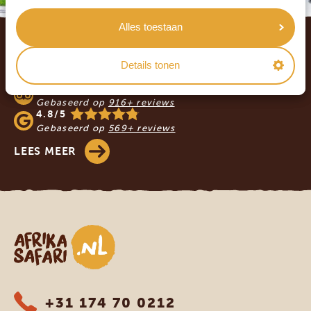
Footer
Alles toestaan
WAT ZEGGEN ONZE KLANTEN? LEES DE
Details tonen
REVIEWS!
4.9/5
Gebaseerd op
916+ reviews
4.8/5
Gebaseerd op
569+ reviews
LEES MEER
Afrika safari
+31 174 70 0212