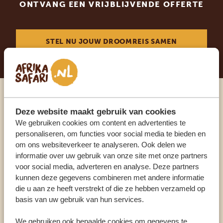
ONTVANG EEN VRIJBLIJVENDE OFFERTE
STEL NU JOUW DROOMREIS SAMEN
Praat met een expert
Deze website maakt gebruik van cookies
We gebruiken cookies om content en advertenties te
personaliseren, om functies voor social media te bieden en
ONZE SPECIALISTEN STAAN VOOR JE KLAAR
om ons websiteverkeer te analyseren. Ook delen we
informatie over uw gebruik van onze site met onze partners
voor social media, adverteren en analyse. Deze partners
NL:
+31 174 700 212
kunnen deze gegevens combineren met andere informatie
die u aan ze heeft verstrekt of die ze hebben verzameld op
basis van uw gebruik van hun services.
ANDERE LANDEN
We gebruiken ook bepaalde cookies om gegevens te