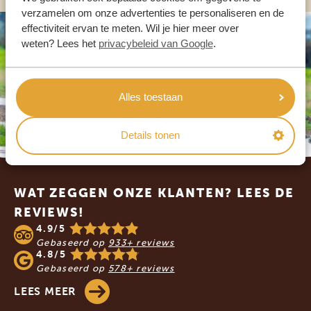
verzamelen om onze advertenties te personaliseren en de
effectiviteit ervan te meten. Wil je hier meer over
weten? Lees het
privacybeleid van Google
.
Alles toestaan
Details tonen
Footer
WAT ZEGGEN ONZE KLANTEN? LEES DE
REVIEWS!
4.9/5
Gebaseerd op
933+ reviews
4.8/5
Gebaseerd op
578+ reviews
LEES MEER