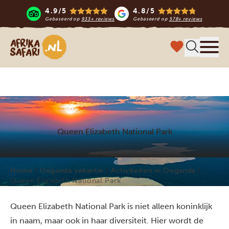
4.9/5
4.8/5
Gebaseerd op
933+ reviews
Gebaseerd op
578+ reviews
Afrika safari
Menu 
Queen Elizabeth National Park
Home
Oeganda vakantie
Activiteiten in Oeganda
Queen Elizabeth National Park
Queen Elizabeth National Park is niet alleen koninklijk
in naam, maar ook in haar diversiteit. Hier wordt de