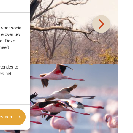
 voor social
ie over uw
se. Deze
heeft
enties te
es het
oestaan