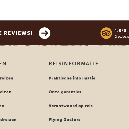
4.9/5
E REVIEWS!
Gebas
EN
REISINFORMATIE
reizen
Praktische informatie
eizen
Onze garanties
en
Verantwoord op reis
ndreizen
Flying Doctors