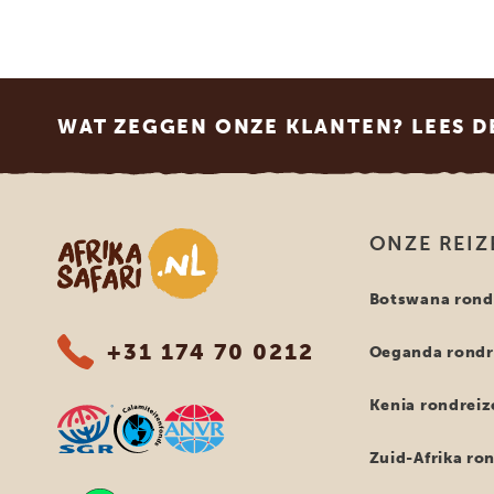
Footer
WAT ZEGGEN ONZE KLANTEN? LEES D
Afrika safari
ONZE REIZ
Botswana rond
+31 174 70 0212
Oeganda rondr
Kenia rondreiz
Zuid-Afrika ro