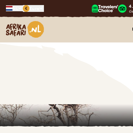
4
€
NL
Euro
G
Afrika safari