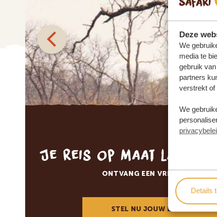
Deze webs
We gebruike
media te bi
gebruik van
partners ku
verstrekt o
We gebruike
personaliser
privacybele
Je reis op maat laten 
ONTVANG EEN VRIJBLIJVENDE
Details 
STEL NU JOUW DROOMREIS 