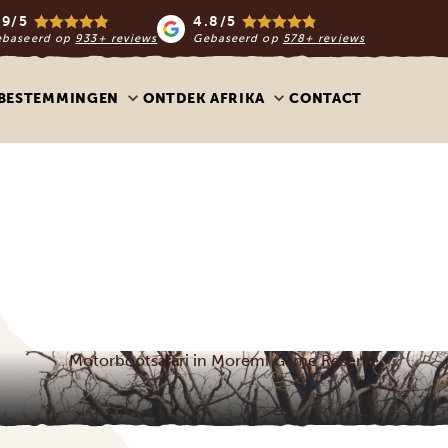
.9/5
4.8/5
ebaseerd op
933+ reviews
Gebaseerd op
578+ reviews
BESTEMMINGEN
ONTDEK AFRIKA
CONTACT
Motorbootsafari in Moremi Game Reserve