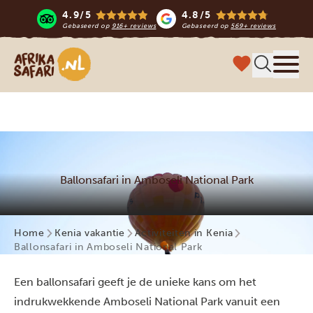
4.9/5
4.8/5
Gebaseerd op
916+ reviews
Gebaseerd op
569+ reviews
Afrika safari
Menu 
Ballonsafari in Amboseli National Park
Home
Kenia vakantie
Activiteiten in Kenia
Ballonsafari in Amboseli National Park
Een ballonsafari geeft je de unieke kans om het
indrukwekkende Amboseli National Park vanuit een