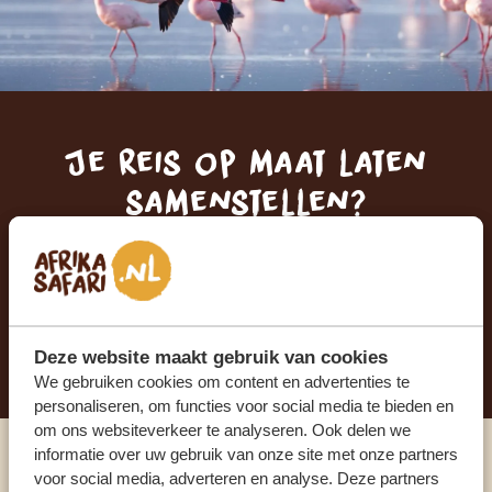
Je reis op maat laten
samenstellen?
ONTVANG EEN VRIJBLIJVENDE OFFERTE
STEL NU JOUW DROOMREIS SAMEN
Deze website maakt gebruik van cookies
We gebruiken cookies om content en advertenties te
personaliseren, om functies voor social media te bieden en
om ons websiteverkeer te analyseren. Ook delen we
informatie over uw gebruik van onze site met onze partners
Praat met een expert
voor social media, adverteren en analyse. Deze partners