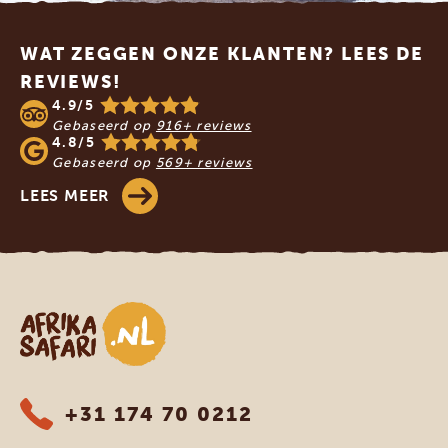
Footer
WAT ZEGGEN ONZE KLANTEN? LEES DE
REVIEWS!
4.9/5
Gebaseerd op
916+ reviews
4.8/5
Gebaseerd op
569+ reviews
LEES MEER
Afrika safari
+31 174 70 0212