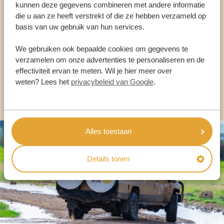
kunnen deze gegevens combineren met andere informatie
die u aan ze heeft verstrekt of die ze hebben verzameld op
ONZE SPECIALISTEN STAAN VOOR JE KLAAR
basis van uw gebruik van hun services.
We gebruiken ook bepaalde cookies om gegevens te
verzamelen om onze advertenties te personaliseren en de
NL:
+31 174 700 212
effectiviteit ervan te meten. Wil je hier meer over
weten? Lees het
privacybeleid van Google
.
ANDERE LANDEN
Alles toestaan
Details tonen