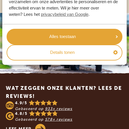
verzamelen om onze advertenties te personaliseren en de
effectiviteit ervan te meten. Wil je hier meer over
weten? Lees het
privacybeleid van Google
.
Alles toestaan
Details tonen
Footer
WAT ZEGGEN ONZE KLANTEN? LEES DE
REVIEWS!
4.9/5
Gebaseerd op
933+ reviews
4.8/5
Gebaseerd op
578+ reviews
LEES MEER