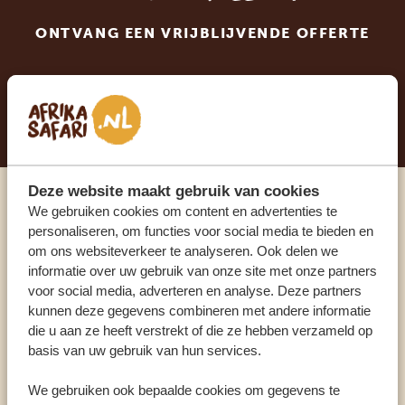
ONTVANG EEN VRIJBLIJVENDE OFFERTE
STEL NU JOUW DROOMREIS SAMEN
Deze website maakt gebruik van cookies
We gebruiken cookies om content en advertenties te
Praat met een expert
personaliseren, om functies voor social media te bieden en
om ons websiteverkeer te analyseren. Ook delen we
ONZE SPECIALISTEN STAAN VOOR JE KLAAR
informatie over uw gebruik van onze site met onze partners
voor social media, adverteren en analyse. Deze partners
kunnen deze gegevens combineren met andere informatie
die u aan ze heeft verstrekt of die ze hebben verzameld op
NL:
+31 174 700 212
basis van uw gebruik van hun services.
We gebruiken ook bepaalde cookies om gegevens te
ANDERE LANDEN