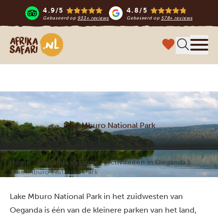
4.9/5
4.8/5
Gebaseerd op
933+ reviews
Gebaseerd op
578+ reviews
Afrika safari
Menu 
Lake Mburo National Park
Home
Oeganda vakantie
Activiteiten in Oeganda
Lake Mburo National Park
Lake Mburo National Park in het zuidwesten van
Oeganda is één van de kleinere parken van het land,