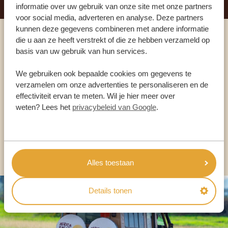
informatie over uw gebruik van onze site met onze partners
voor social media, adverteren en analyse. Deze partners
kunnen deze gegevens combineren met andere informatie
die u aan ze heeft verstrekt of die ze hebben verzameld op
Praat met een expert
basis van uw gebruik van hun services.
We gebruiken ook bepaalde cookies om gegevens te
ONZE SPECIALISTEN STAAN VOOR JE KLAAR
verzamelen om onze advertenties te personaliseren en de
effectiviteit ervan te meten. Wil je hier meer over
weten? Lees het
privacybeleid van Google
.
NL:
+31 174 700 212
ANDERE LANDEN
Alles toestaan
Details tonen