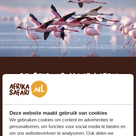
Je reis op maat laten
samenstellen?
ONTVANG EEN VRIJBLIJVENDE OFFERTE
Deze website maakt gebruik van cookies
We gebruiken cookies om content en advertenties te
STEL NU JOUW DROOMREIS SAMEN
personaliseren, om functies voor social media te bieden en
om ons websiteverkeer te analyseren. Ook delen we