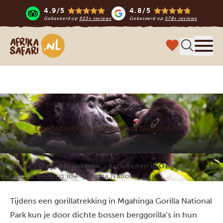
4.9/5
4.8/5
Gebaseerd op
933+ reviews
Gebaseerd op
578+ reviews
Afrika safari
Menu 
Gorilla trekking in Mgahinga National Park
Home
Oeganda vakantie
Activiteiten in Oeganda
Gorilla trekking in Mgahinga National Park
Tijdens een gorillatrekking in Mgahinga Gorilla National
Park kun je door dichte bossen berggorilla’s in hun