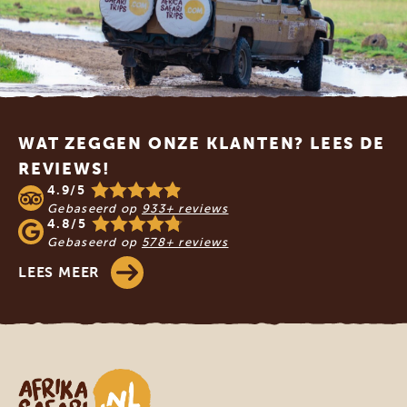
Footer
WAT ZEGGEN ONZE KLANTEN? LEES DE
REVIEWS!
4.9/5
Gebaseerd op
933+ reviews
4.8/5
Gebaseerd op
578+ reviews
LEES MEER
Afrika safari