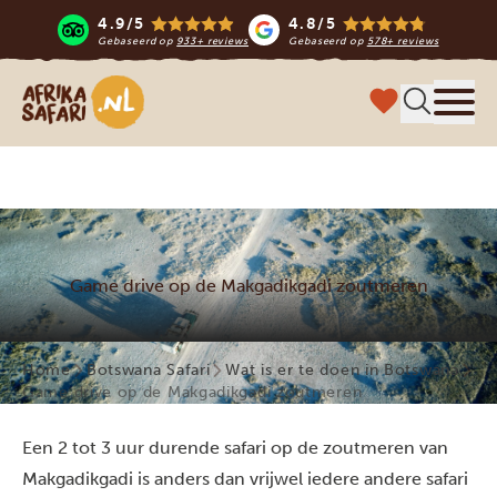
4.9/5
4.8/5
Gebaseerd op
933+ reviews
Gebaseerd op
578+ reviews
Afrika safari
Menu 
Game drive op de Makgadikgadi zoutmeren
Home
Botswana Safari
Wat is er te doen in Botswana
Game drive op de Makgadikgadi zoutmeren
Een 2 tot 3 uur durende safari op de zoutmeren van
Makgadikgadi is anders dan vrijwel iedere andere safari