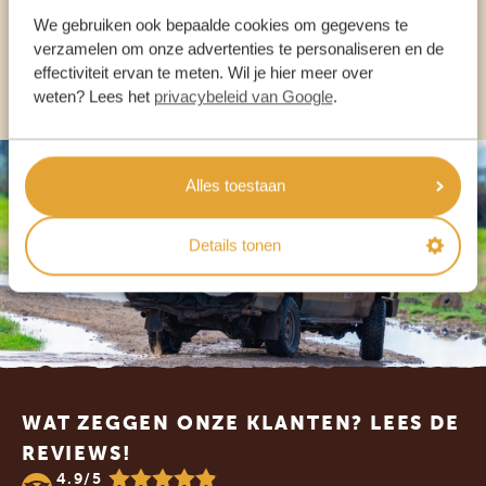
NL:
+31 174 700 212
We gebruiken ook bepaalde cookies om gegevens te
verzamelen om onze advertenties te personaliseren en de
effectiviteit ervan te meten. Wil je hier meer over
ANDERE LANDEN
weten? Lees het
privacybeleid van Google
.
Alles toestaan
Details tonen
Footer
WAT ZEGGEN ONZE KLANTEN? LEES DE
REVIEWS!
4.9/5