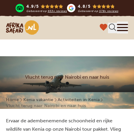
4.9/5
4.8/5
Gebaseerd op
933+ reviews
Gebaseerd op
578+ reviews
Afrika safari
Menu 
Vlucht terug naar Nairobi en naar huis
Home
Kenia vakantie
Activiteiten in Kenia
Vlucht terug naar Nairobi en naar huis
Ervaar de adembenemende schoonheid en rijke
wildlife van Kenia op onze Nairobi tour pakket. Vlieg