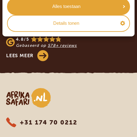
Alles toestaan
WAT ZEGGEN ONZE KLANTEN? LEES DE
REVIEWS!
Details tonen
4.9/5
Gebaseerd op
933+ reviews
4.8/5
Gebaseerd op
578+ reviews
LEES MEER
Afrika safari
+31 174 70 0212