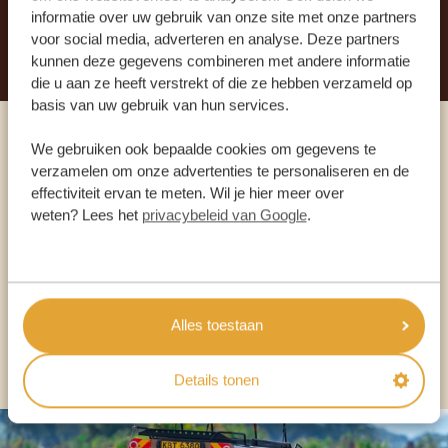
informatie over uw gebruik van onze site met onze partners
STEL NU JOUW DROOMREIS SAMEN
voor social media, adverteren en analyse. Deze partners
kunnen deze gegevens combineren met andere informatie
die u aan ze heeft verstrekt of die ze hebben verzameld op
basis van uw gebruik van hun services.
We gebruiken ook bepaalde cookies om gegevens te
Praat met een expert
verzamelen om onze advertenties te personaliseren en de
effectiviteit ervan te meten. Wil je hier meer over
ONZE SPECIALISTEN STAAN VOOR JE KLAAR
weten? Lees het
privacybeleid van Google
.
NL:
+31 174 700 212
Alles toestaan
ANDERE LANDEN
Details tonen