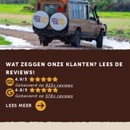
Footer
WAT ZEGGEN ONZE KLANTEN? LEES DE
REVIEWS!
4.9/5
Gebaseerd op
933+ reviews
4.8/5
Gebaseerd op
578+ reviews
LEES MEER