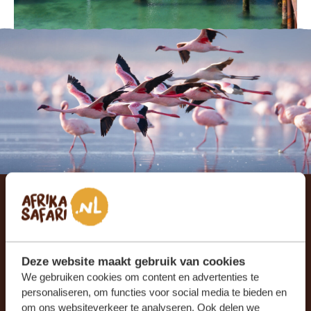
Je reis op maat laten
samenstellen?
Deze website maakt gebruik van cookies
We gebruiken cookies om content en advertenties te
ONTVANG EEN VRIJBLIJVENDE OFFERTE
personaliseren, om functies voor social media te bieden en
om ons websiteverkeer te analyseren. Ook delen we