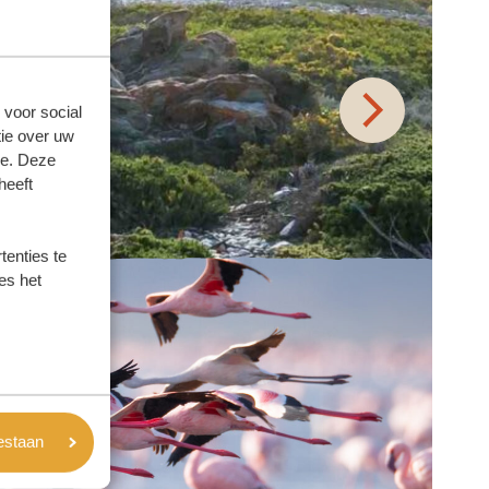
 voor social
ie over uw
se. Deze
heeft
enties te
es het
oestaan