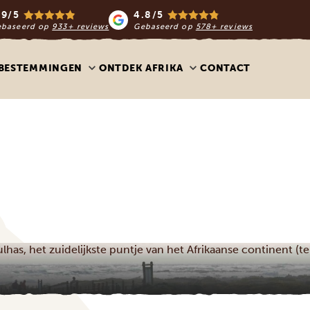
.9/5
4.8/5
ebaseerd op
933+ reviews
Gebaseerd op
578+ reviews
BESTEMMINGEN
ONTDEK AFRIKA
CONTACT
as, het zuidelijkste puntje van het Afrikaanse continent (te