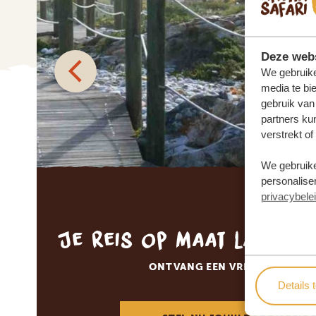
Deze webs
We gebruike
media te bi
gebruik van
partners ku
verstrekt o
We gebruike
personaliser
privacybele
Je reis op maat laten 
ONTVANG EEN VRIJBLIJVENDE
Details 