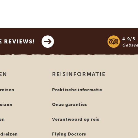
4.9/5
E REVIEWS!
Gebas
EN
REISINFORMATIE
reizen
Praktische informatie
eizen
Onze garanties
en
Verantwoord op reis
ndreizen
Flying Doctors