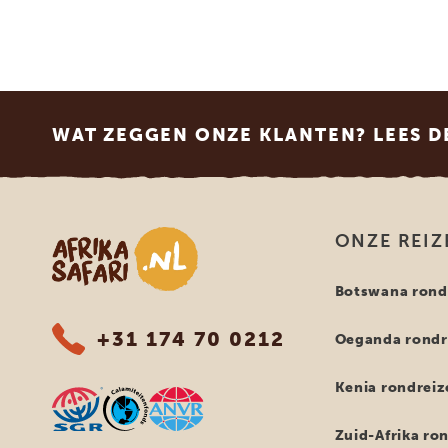
Footer
WAT ZEGGEN ONZE KLANTEN? LEES D
Afrika safari
ONZE REIZ
Botswana rond
+31 174 70 0212
Oeganda rondr
Kenia rondreiz
Zuid-Afrika ro