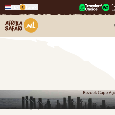
4
€
NL
Euro
G
Afrika safari
Bezoek Cape Agulh