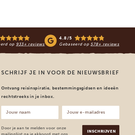
4.8/5
eerd op
933+ reviews
Gebaseerd op
578+ reviews
SCHRIJF JE IN VOOR DE NIEUWSBRIEF
Ontvang reisinspiratie, bestemmingsgidsen en ideeën
rechtstreeks in je inbox.
Jouw
Jouw
naam
e-
mailadres
(Vereist)
(Vereist)
Door je aan te melden voor onze
mailinglijst ga je akkoord met ons