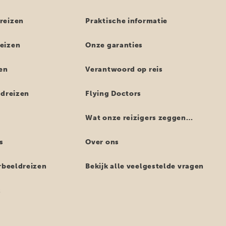
reizen
Praktische informatie
eizen
Onze garanties
en
Verantwoord op reis
ndreizen
Flying Doctors
Wat onze reizigers zeggen…
s
Over ons
orbeeldreizen
Bekijk alle veelgestelde vragen
z