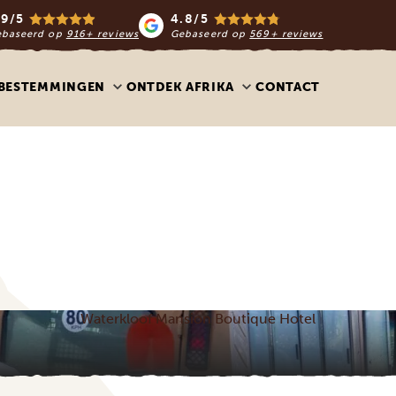
.9/5
4.8/5
ebaseerd op
916+ reviews
Gebaseerd op
569+ reviews
BESTEMMINGEN
ONTDEK AFRIKA
CONTACT
Waterkloof Mansion Boutique Hotel