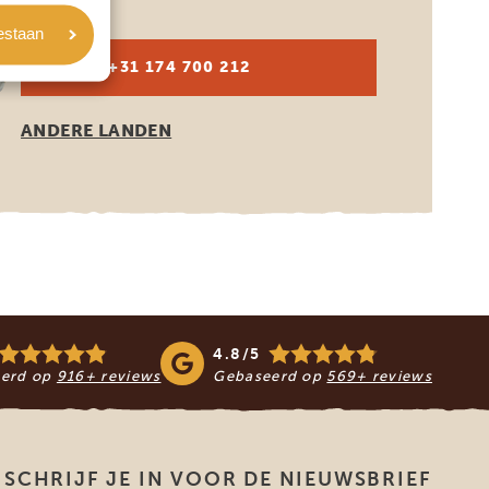
oestaan
NL:
+31 174 700 212
ANDERE LANDEN
4.8/5
erd op
916+ reviews
Gebaseerd op
569+ reviews
SCHRIJF JE IN VOOR DE NIEUWSBRIEF