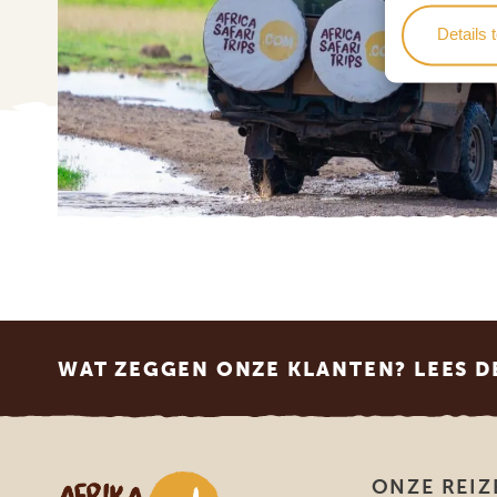
Details 
Footer
WAT ZEGGEN ONZE KLANTEN? LEES D
Afrika safari
ONZE REIZ