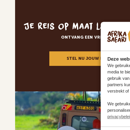
Je reis op maat laten 
ONTVANG EEN VRIJBLIJVENDE
STEL NU JOUW DROOMREIS 
Deze webs
We gebruike
media te bi
gebruik van
partners ku
verstrekt o
We gebruike
personaliser
privacybele