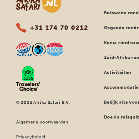
Botswana rond
+31 174 70 0212
Oeganda rondr
Kenia rondreiz
Zuid-Afrika ro
Activiteiten
Accommodatie
Bekijk alle vo
© 2026 Afrika Safari B.V.
Doe de reisqui
Algemene voorwaarden
Privacybeleid