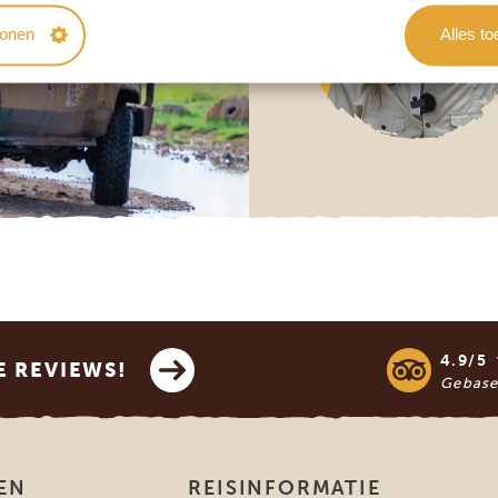
tonen
Alles t
4.9/5
E REVIEWS!
Gebase
EN
REISINFORMATIE