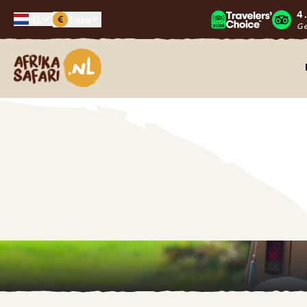
4
€
NL
Euro
G
Afrika safari