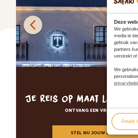
Deze webs
We gebruike
media te bi
gebruik van
partners ku
verstrekt o
We gebruike
personaliser
privacybele
Je reis op maat laten 
ONTVANG EEN VRIJBLIJVENDE
Details 
STEL NU JOUW DROOMREIS 