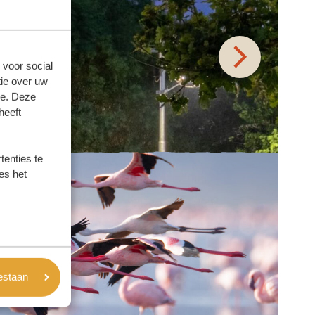
 voor social
ie over uw
se. Deze
heeft
enties te
es het
oestaan