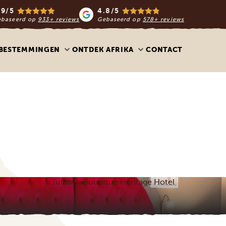
.9/5
4.8/5
ebaseerd op
933+ reviews
Gebaseerd op
578+ reviews
BESTEMMINGEN
ONTDEK AFRIKA
CONTACT
Tulbagh Boutique Heritage Hotel