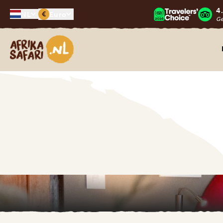
4
€
NL
Euro
G
Afrika safari