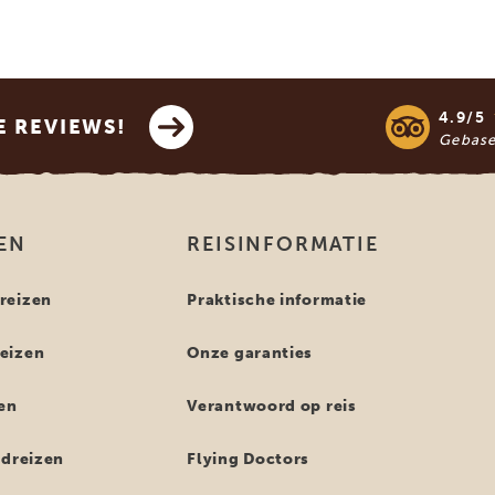
4.9/5
E REVIEWS!
Gebas
EN
REISINFORMATIE
reizen
Praktische informatie
eizen
Onze garanties
en
Verantwoord op reis
ndreizen
Flying Doctors