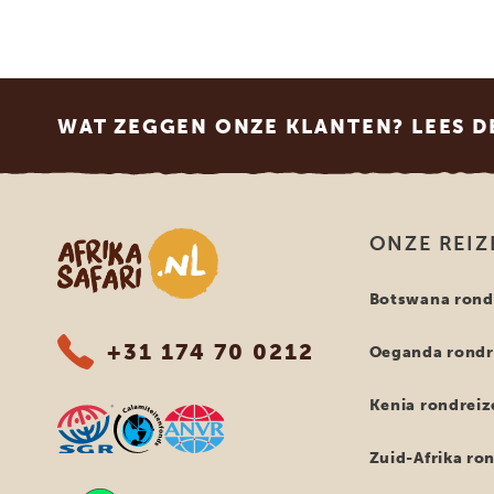
Footer
WAT ZEGGEN ONZE KLANTEN? LEES D
Afrika safari
ONZE REIZ
Botswana rond
+31 174 70 0212
Oeganda rondr
Kenia rondreiz
Zuid-Afrika ro