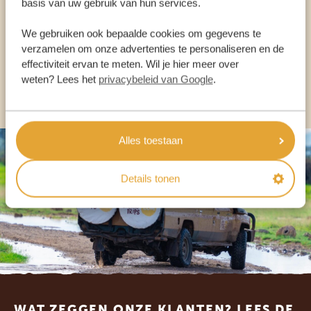
basis van uw gebruik van hun services.
We gebruiken ook bepaalde cookies om gegevens te
NL:
+31 174 700 212
verzamelen om onze advertenties te personaliseren en de
effectiviteit ervan te meten. Wil je hier meer over
weten? Lees het
privacybeleid van Google
.
ANDERE LANDEN
Alles toestaan
Details tonen
Footer
WAT ZEGGEN ONZE KLANTEN? LEES DE