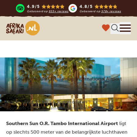
4.9/5
4.8/5
Gebaseerd op
933+ reviews
Gebaseerd op
578+ reviews
Afrika safari
Menu 
Southern Sun O.R. Tambo International Airport
Home
Zuid-Afrika
Accommodaties
Southern Sun O.R. Tambo International Airport
Southern Sun O.R. Tambo International Airport
ligt
op slechts 500 meter van de belangrijkste luchthaven