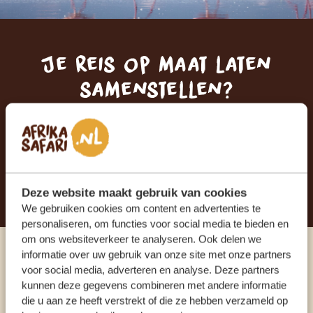
Je reis op maat laten
samenstellen?
ONTVANG EEN VRIJBLIJVENDE OFFERTE
STEL NU JOUW DROOMREIS SAMEN
Deze website maakt gebruik van cookies
We gebruiken cookies om content en advertenties te
personaliseren, om functies voor social media te bieden en
om ons websiteverkeer te analyseren. Ook delen we
informatie over uw gebruik van onze site met onze partners
Praat met een expert
voor social media, adverteren en analyse. Deze partners
kunnen deze gegevens combineren met andere informatie
die u aan ze heeft verstrekt of die ze hebben verzameld op
ONZE SPECIALISTEN STAAN VOOR JE KLAAR