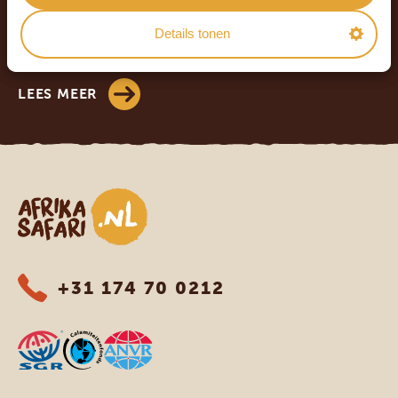
4.9/5
Gebaseerd op
908+ reviews
Details tonen
4.8/5
Gebaseerd op
565+ reviews
LEES MEER
Afrika safari
+31 174 70 0212