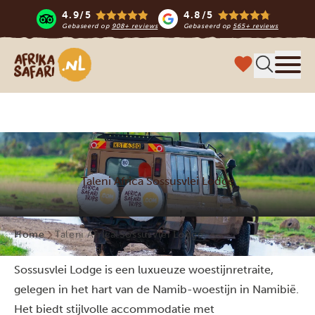
4.9/5
4.8/5
Gebaseerd op
908+ reviews
Gebaseerd op
565+ reviews
Afrika safari
Menu 
Taleni Africa Sossusvlei Lodge
Home
Taleni Africa Sossusvlei Lodge
Sossusvlei Lodge is een luxueuze woestijnretraite,
gelegen in het hart van de Namib-woestijn in Namibië.
Het biedt stijlvolle accommodatie met