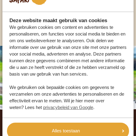
NL:
+31 174 700 212
Deze website maakt gebruik van cookies
We gebruiken cookies om content en advertenties te
ANDERE LANDEN
personaliseren, om functies voor social media te bieden en
om ons websiteverkeer te analyseren. Ook delen we
informatie over uw gebruik van onze site met onze partners
voor social media, adverteren en analyse. Deze partners
kunnen deze gegevens combineren met andere informatie
die u aan ze heeft verstrekt of die ze hebben verzameld op
basis van uw gebruik van hun services.
We gebruiken ook bepaalde cookies om gegevens te
verzamelen om onze advertenties te personaliseren en de
effectiviteit ervan te meten. Wil je hier meer over
weten? Lees het
privacybeleid van Google
.
Footer
WAT ZEGGEN ONZE KLANTEN? LEES DE
Alles toestaan
REVIEWS!