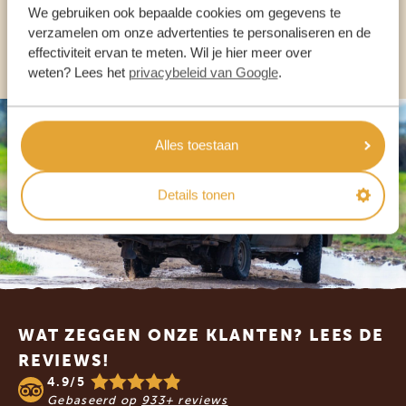
We gebruiken ook bepaalde cookies om gegevens te
verzamelen om onze advertenties te personaliseren en de
ANDERE LANDEN
effectiviteit ervan te meten. Wil je hier meer over
weten? Lees het
privacybeleid van Google
.
Alles toestaan
Details tonen
Footer
WAT ZEGGEN ONZE KLANTEN? LEES DE
REVIEWS!
4.9/5
Gebaseerd op
933+ reviews