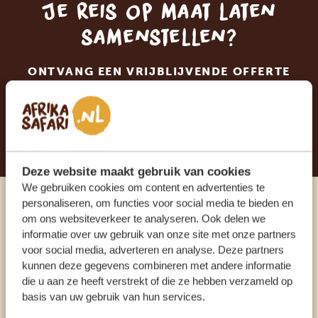
Je reis op maat laten
samenstellen?
ONTVANG EEN VRIJBLIJVENDE OFFERTE
STEL NU JOUW DROOMREIS SAMEN
Deze website maakt gebruik van cookies
We gebruiken cookies om content en advertenties te
personaliseren, om functies voor social media te bieden en
Praat met een expert
om ons websiteverkeer te analyseren. Ook delen we
informatie over uw gebruik van onze site met onze partners
voor social media, adverteren en analyse. Deze partners
ONZE SPECIALISTEN STAAN VOOR JE KLAAR
kunnen deze gegevens combineren met andere informatie
die u aan ze heeft verstrekt of die ze hebben verzameld op
basis van uw gebruik van hun services.
NL:
+31 174 700 212