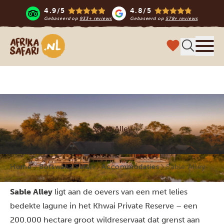
4.9/5
4.8/5
Gebaseerd op
933+ reviews
Gebaseerd op
578+ reviews
Afrika safari
Menu 
Sable Alley
Home
Botswana Safari
Accommodaties
Sable Alley
Sable Alley
ligt aan de oevers van een met lelies
bedekte lagune in het Khwai Private Reserve – een
200.000 hectare groot wildreservaat dat grenst aan