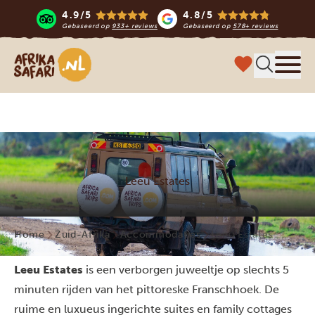
4.9/5
4.8/5
Gebaseerd op
933+ reviews
Gebaseerd op
578+ reviews
Afrika safari
Menu 
Leeu Estates
Home
Zuid-Afrika
Accommodaties
Leeu Estates
Leeu Estates
is een verborgen juweeltje op slechts 5
minuten rijden van het pittoreske Franschhoek. De
ruime en luxueus ingerichte suites en family cottages