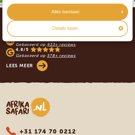
Footer
Alles toestaan
WAT ZEGGEN ONZE KLANTEN? LEES DE
Details tonen
REVIEWS!
4.9/5
Gebaseerd op
933+ reviews
4.8/5
Gebaseerd op
578+ reviews
LEES MEER
Afrika safari
+31 174 70 0212