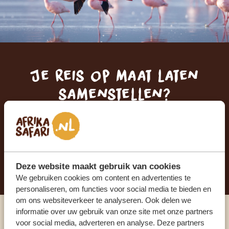
Je reis op maat laten
samenstellen?
ONTVANG EEN VRIJBLIJVENDE OFFERTE
STEL NU JOUW DROOMREIS SAMEN
Deze website maakt gebruik van cookies
We gebruiken cookies om content en advertenties te
personaliseren, om functies voor social media te bieden en
om ons websiteverkeer te analyseren. Ook delen we
informatie over uw gebruik van onze site met onze partners
Praat met een expert
voor social media, adverteren en analyse. Deze partners