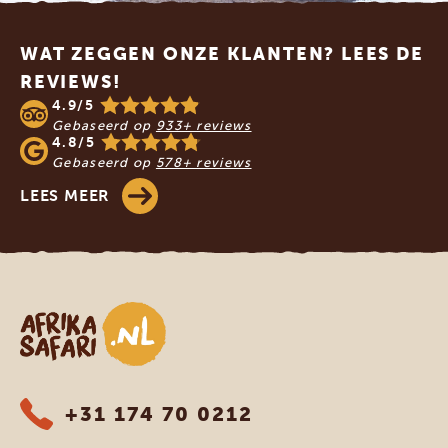
Footer
WAT ZEGGEN ONZE KLANTEN? LEES DE
REVIEWS!
4.9/5
Gebaseerd op
933+ reviews
4.8/5
Gebaseerd op
578+ reviews
LEES MEER
Afrika safari
+31 174 70 0212