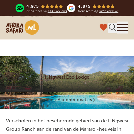
4.9/5
4.8/5
Gebaseerd op
933+ reviews
Gebaseerd op
578+ reviews
Afrika safari
Menu 
Il Ngwesi Eco Lodge
Home
Kenia vakantie
Accommodaties
Il Ngwesi Eco Lodge
Verscholen in het beschermde gebied van de Il Ngwesi
Group Ranch aan de rand van de Mararoi-heuvels in