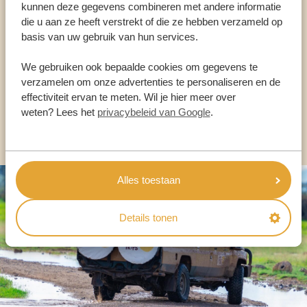
kunnen deze gegevens combineren met andere informatie
die u aan ze heeft verstrekt of die ze hebben verzameld op
ONZE SPECIALISTEN STAAN VOOR JE KLAAR
basis van uw gebruik van hun services.
We gebruiken ook bepaalde cookies om gegevens te
verzamelen om onze advertenties te personaliseren en de
NL:
+31 174 700 212
effectiviteit ervan te meten. Wil je hier meer over
weten? Lees het
privacybeleid van Google
.
ANDERE LANDEN
Alles toestaan
Details tonen