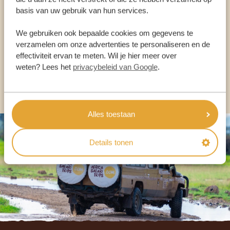
basis van uw gebruik van hun services.
ONZE SPECIALISTEN STAAN VOOR JE KLAAR
We gebruiken ook bepaalde cookies om gegevens te
verzamelen om onze advertenties te personaliseren en de
NL:
+31 174 700 212
effectiviteit ervan te meten. Wil je hier meer over
weten? Lees het
privacybeleid van Google
.
ANDERE LANDEN
Alles toestaan
Details tonen
Footer