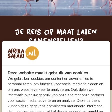
Je reis op maat laten
samenstellen?
ONTVANG EEN VRIJBLIJVENDE OFFERTE
STEL NU JOUW DROOMREIS SAMEN
Deze website maakt gebruik van cookies
We gebruiken cookies om content en advertenties te
personaliseren, om functies voor social media te bieden en
om ons websiteverkeer te analyseren. Ook delen we
informatie over uw gebruik van onze site met onze partners
voor social media, adverteren en analyse. Deze partners
Praat met een expert
kunnen deze gegevens combineren met andere informatie
die u aan ze heeft verstrekt of die ze hebben verzameld op