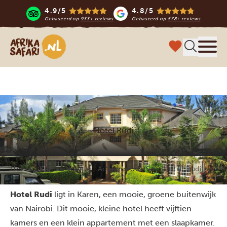
4.9/5
4.8/5
Gebaseerd op
933+ reviews
Gebaseerd op
578+ reviews
Afrika safari
Menu 
Hotel Rudi
Home
Kenia vakantie
Accommodaties
Hotel Rudi
Hotel Rudi
ligt in Karen, een mooie, groene buitenwijk
van Nairobi. Dit mooie, kleine hotel heeft vijftien
kamers en een klein appartement met een slaapkamer.